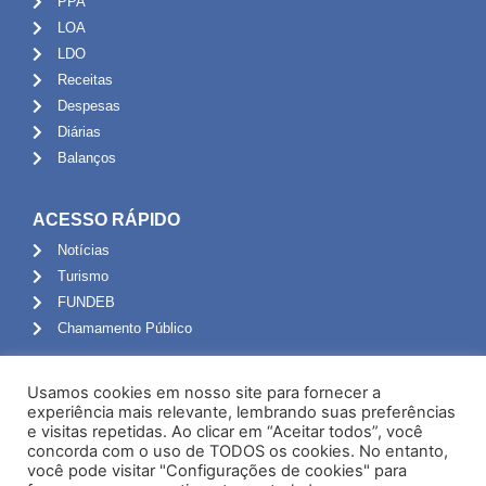
PPA
LOA
LDO
Receitas
Despesas
Diárias
Balanços
ACESSO RÁPIDO
Notícias
Turismo
FUNDEB
Chamamento Público
ADMINISTRAÇÃO
Usamos cookies em nosso site para fornecer a
Portal do Servidor
experiência mais relevante, lembrando suas preferências
e visitas repetidas. Ao clicar em “Aceitar todos”, você
Webmail
concorda com o uso de TODOS os cookies. No entanto,
Administração
você pode visitar "Configurações de cookies" para