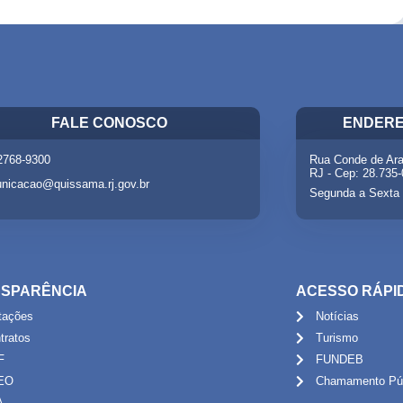
FALE CONOSCO
ENDERE
 2768-9300
Rua Conde de Ara
RJ - Cep: 28.735
nicacao@quissama.rj.gov.br
Segunda a Sexta 
SPARÊNCIA
ACESSO RÁPI
itações
Notícias
tratos
Turismo
F
FUNDEB
EO
Chamamento Púb
A