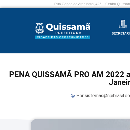
Rua Conde de Araruama, 425 – Centro Quissam
SECRETARI
PENA QUISSAMÃ PRO AM 2022 abre
Janei
Por
sistemas@npibrasil.c