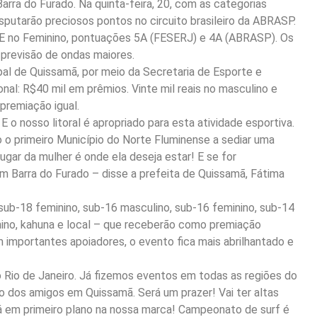
a do Furado. Na quinta-feira, 20, com as categorias
sputarão preciosos pontos no circuito brasileiro da ABRASP.
E no Feminino, pontuações 5A (FESERJ) e 4A (ABRASP). Os
 previsão de ondas maiores.
al de Quissamã, por meio da Secretaria de Esporte e
ional: R$40 mil em prêmios. Vinte mil reais no masculino e
 premiação igual.
E o nosso litoral é apropriado para esta atividade esportiva.
o o primeiro Município do Norte Fluminense a sediar uma
ugar da mulher é onde ela deseja estar! E se for
m Barra do Furado – disse a prefeita de Quissamã, Fátima
sub-18 feminino, sub-16 masculino, sub-16 feminino, sub-14
nino, kahuna e local – que receberão como premiação
om importantes apoiadores, o evento fica mais abrilhantado e
o Rio de Janeiro. Já fizemos eventos em todas as regiões do
 dos amigos em Quissamã. Será um prazer! Vai ter altas
á em primeiro plano na nossa marca! Campeonato de surf é