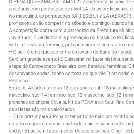
O PENA QUISSAMÃ PRO AM 2022 acontecerá na praia de Barr
amadoras com pontuação de nível 2A. Já os profissionais di
No masculino, as pontuações 3A (FESERJ) e 2A (ABRASP). 
profissionais vão competir no sábado e domingo, quando há
A competição conta com o patrocínio da Prefeitura Municip
Juventude. E vai distribuir a premiação do Brasileiro Profiss
vinte mil reais no feminino, pela primeira vez no estado uma
– O surf é uma tradição entre os jovens de Barra do Furado. 
Será um grande evento! E Quissamã vai fazer história, send
etapa do Campeonato Brasileiro com baterias femininas. O l
desbravando ondas, tenho certeza de que vão “tirar onda” e
Pacheco.
Entre os Amadores serão 12 categorias: sub-18 masculino, 
masculino, sub-14 feminino, sub-12 masculino, sub-12 femi
pranchas do shaper Crivella, kit da PENA e kit Soul Fins. C
os atletas são mais valorizados.
– É um prazer para a Pena estar junto de mais um evento n
estado e agora estamos plantando mais essa semente junto
ondas! E não tem festa melhor do que essa não. O surf est