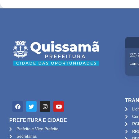
(22)
comu
TRAN
Lic
Con
PREFEITURA E CIDADE
RG
Prefeito e Vice Prefeita
RR
Secretarias
PP