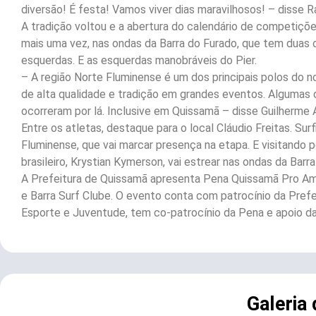
diversão! É festa! Vamos viver dias maravilhosos! – disse 
A tradição voltou e a abertura do calendário de competiçõe
mais uma vez, nas ondas da Barra do Furado, que tem duas o
esquerdas. E as esquerdas manobráveis do Pier.
– A região Norte Fluminense é um dos principais polos do 
de alta qualidade e tradição em grandes eventos. Algumas
ocorreram por lá. Inclusive em Quissamã – disse Guilherme 
Entre os atletas, destaque para o local Cláudio Freitas. Su
Fluminense, que vai marcar presença na etapa. E visitando p
brasileiro, Krystian Kymerson, vai estrear nas ondas da Barr
A Prefeitura de Quissamã apresenta Pena Quissamã Pro A
e Barra Surf Clube. O evento conta com patrocínio da Prefe
Esporte e Juventude, tem co-patrocínio da Pena e apoio da So
Galeria