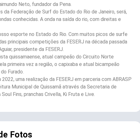
Raimundo Neto, fundador da Pena.
s da Federação de Surf do Estado do Rio de Janeiro, será,
ndas conhecidas. A onda na saída do rio, com direitas e
nosso esporte no Estado do Rio. Com muitos picos de surfe
 das principais competições da FESERJ na década passada
Aguiar, presidente da FESERJ.
rfista quissamaense, atual campeão do Circuito Norte
ela primeira vez a região, o capixaba e atual bicampeão
a do Furado.
m 2022, uma realização da FESERJ em parceria com ABRASP
itura Municipal de Quissamã através da Secretaria de
ul Fins, pranchas Crivella, Ki Fruta e Live.
 de Fotos