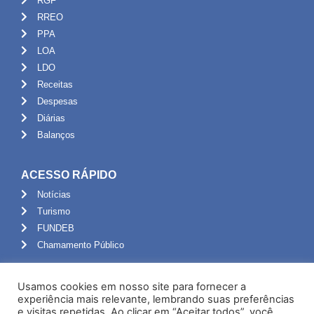
RGF
RREO
PPA
LOA
LDO
Receitas
Despesas
Diárias
Balanços
ACESSO RÁPIDO
Notícias
Turismo
FUNDEB
Chamamento Público
ADMINISTRAÇÃO
Usamos cookies em nosso site para fornecer a
Portal do Servidor
experiência mais relevante, lembrando suas preferências
e visitas repetidas. Ao clicar em “Aceitar todos”, você