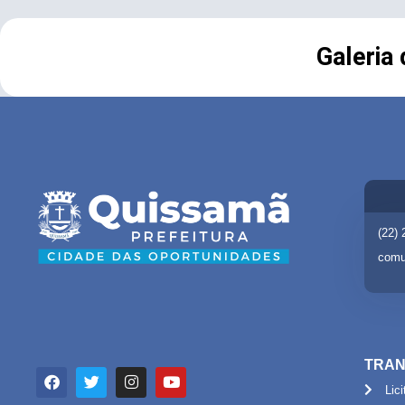
Galeria
(22)
comu
TRAN
Lic