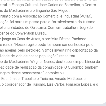
ntral, o Espaço Cultural José Carlos de Barcellos, o Centro
tes de Machadinha e o Engenho São Miguel.
njunto com a Associação Comercial e Industrial (ACIM),
a ação foi mais um passo para o fortalecimento do turismo
potencialidades de Quissamã. Com um trabalho integrado
idente do Convention Bureau.
jongo na Casa de Artes, a prefeita Fátima Pacheco
e renda. “Nossa região pode também ser conhecida pelo
, não apenas pelo petróleo. Vamos investir na capacitação da
lidade de vida de nossa população”, ressaltou.
o de Machadinha, Wagner Nunes, destacou a importância da
apacidade de realização da comunidade. O Quilombo também
ungam desse pensamento”, completou.
 Econômico, Trabalho e Turismo, Arnado Mattoso, o
, o coordenador de Turismo, Luiz Carlos Fonseca Lopes, e o