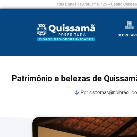
Rua Conde de Araruama, 425 – Centro Quissam
SECRETARI
Patrimônio e belezas de Quissamã
Por
sistemas@npibrasil.c