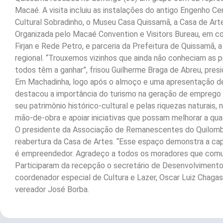
Macaé. A visita incluiu as instalações do antigo Engenho Ce
Cultural Sobradinho, o Museu Casa Quissamã, a Casa de Ar
Organizada pelo Macaé Convention e Visitors Bureau, em co
Firjan e Rede Petro, e parceria da Prefeitura de Quissamã, 
regional. “Trouxemos vizinhos que ainda não conheciam as 
todos têm a ganhar”, frisou Guilherme Braga de Abreu, pres
Em Machadinha, logo após o almoço e uma apresentação de 
destacou a importância do turismo na geração de emprego 
seu patrimônio histórico-cultural e pelas riquezas naturais
mão-de-obra e apoiar iniciativas que possam melhorar a qua
O presidente da Associação de Remanescentes do Quilomb
reabertura da Casa de Artes. “Esse espaço demonstra a c
é empreendedor. Agradeço a todos os moradores que com
Participaram da recepção o secretário de Desenvolvimento
coordenador especial de Cultura e Lazer, Oscar Luiz Chagas
vereador José Borba.