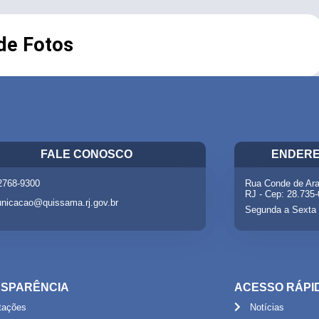
 de Fotos
FALE CONOSCO
ENDERE
 2768-9300
Rua Conde de Ara
RJ - Cep: 28.735
nicacao@quissama.rj.gov.br
Segunda a Sexta 
SPARÊNCIA
ACESSO RÁPI
itações
Notícias