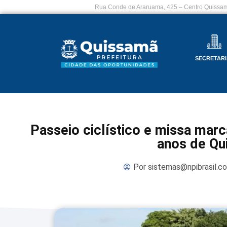
Rua Conde de Araruama, 425 – Centro Quissam
SECRETARI
Passeio ciclístico e missa ma
anos de Qu
Por
sistemas@npibrasil.c