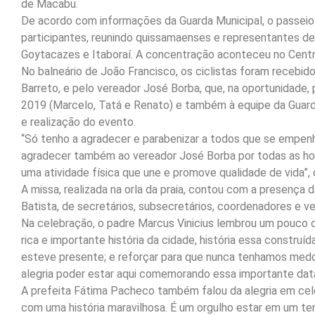
de Macabu.
De acordo com informações da Guarda Municipal, o passeio ci
participantes, reunindo quissamaenses e representantes 
Goytacazes e Itaboraí. A concentração aconteceu no Centro
No balneário de João Francisco, os ciclistas foram recebi
Barreto, e pelo vereador José Borba, que, na oportunidade
2019 (Marcelo, Tatá e Renato) e também à equipe da Guarda
e realização do evento.
“Só tenho a agradecer e parabenizar a todos que se empenh
agradecer também ao vereador José Borba por todas as hom
uma atividade física que une e promove qualidade de vida”,
A missa, realizada na orla da praia, contou com a presença
Batista, de secretários, subsecretários, coordenadores e v
Na celebração, o padre Marcus Vinicius lembrou um pouco d
rica e importante história da cidade, história essa constru
esteve presente; e reforçar para que nunca tenhamos medo 
alegria poder estar aqui comemorando essa importante dat
A prefeita Fátima Pacheco também falou da alegria em cele
com uma história maravilhosa. É um orgulho estar em um terr