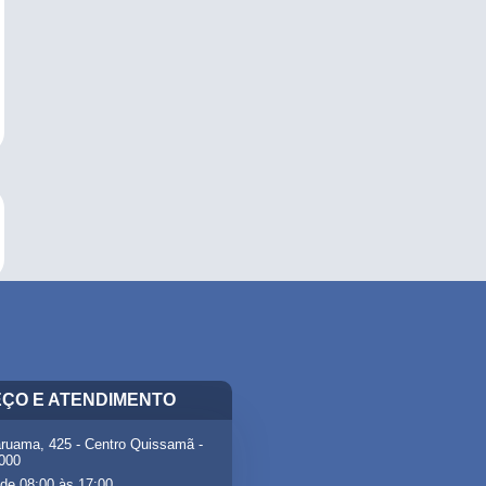
ÇO E ATENDIMENTO
ruama, 425 - Centro Quissamã -
-000
de 08:00 às 17:00