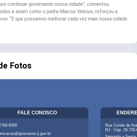
os continuar governando nossa cidade”, comentou.
odos e assim como o padre Marcus Vinicius, reforçou a
etivos. “E que possamos melhorar cada vez mais nossa cidade
 de Fotos
FALE CONOSCO
ENDERE
 2768-9300
Rua Conde de Ara
RJ - Cep: 28.735
nicacao@quissama.rj.gov.br
Segunda a Sexta 