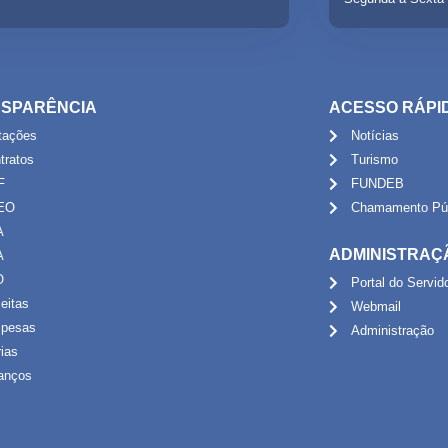
SPARÊNCIA
ACESSO RÁPI
itações
Notícias
tratos
Turismo
F
FUNDEB
EO
Chamamento Púb
A
ADMINISTRAÇ
A
O
Portal do Servid
eitas
Webmail
pesas
Administração
rias
anços