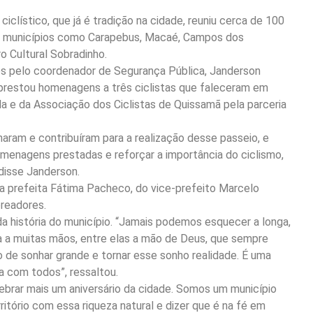
clístico, que já é tradição na cidade, reuniu cerca de 100
de municípios como Carapebus, Macaé, Campos dos
 Cultural Sobradinho.
dos pelo coordenador de Segurança Pública, Janderson
, prestou homenagens a três ciclistas que faleceram em
 e da Associação dos Ciclistas de Quissamã pela parceria
aram e contribuíram para a realização desse passeio, e
enagens prestadas e reforçar a importância do ciclismo,
 disse Janderson.
 da prefeita Fátima Pacheco, do vice-prefeito Marcelo
ereadores.
a história do município. “Jamais podemos esquecer a longa,
ída a muitas mãos, entre elas a mão de Deus, que sempre
de sonhar grande e tornar esse sonho realidade. É uma
a com todos”, ressaltou.
brar mais um aniversário da cidade. Somos um município
itório com essa riqueza natural e dizer que é na fé em