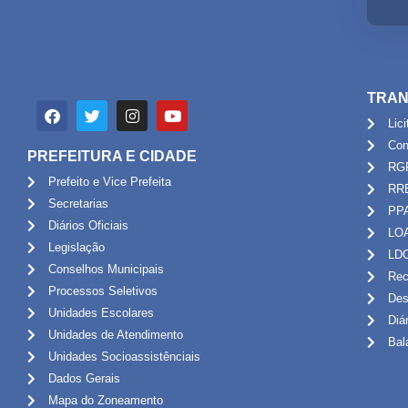
TRAN
Lic
Con
PREFEITURA E CIDADE
RG
Prefeito e Vice Prefeita
RR
Secretarias
PP
Diários Oficiais
LO
Legislação
LD
Conselhos Municipais
Rec
Processos Seletivos
Des
Unidades Escolares
Diá
Unidades de Atendimento
Bal
Unidades Socioassistênciais
Dados Gerais
Mapa do Zoneamento