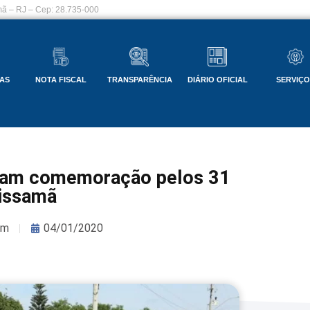
ã – RJ – Cep: 28.735-000
AS
NOTA FISCAL
TRANSPARÊNCIA
DIÁRIO OFICIAL
SERVIÇ
rcam comemoração pelos 31
issamã
om
04/01/2020