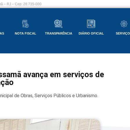
ã – RJ – Cep: 28.735-000
AS
NOTA FISCAL
TRANSPARÊNCIA
DIÁRIO OFICIAL
SERVIÇ
issamã avança em serviços de
nção
nicipal de Obras, Serviços Públicos e Urbanismo.