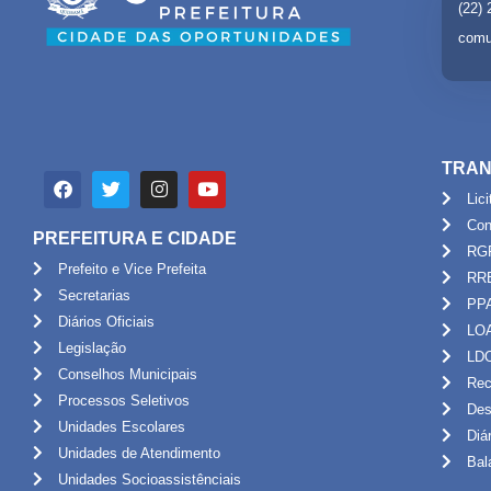
(22)
comu
TRAN
Lic
Con
PREFEITURA E CIDADE
RG
Prefeito e Vice Prefeita
RR
Secretarias
PP
Diários Oficiais
LO
Legislação
LD
Conselhos Municipais
Rec
Processos Seletivos
Des
Unidades Escolares
Diá
Unidades de Atendimento
Bal
Unidades Socioassistênciais