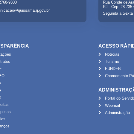
 2768-9300
Rua Conde de Ara
RJ - Cep: 28.735
nicacao@quissama.rj.gov.br
Segunda a Sexta 
SPARÊNCIA
ACESSO RÁPI
itações
Notícias
tratos
Turismo
F
FUNDEB
EO
Chamamento Púb
A
ADMINISTRAÇ
A
O
Portal do Servid
eitas
Webmail
pesas
Administração
rias
anços