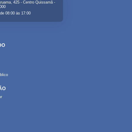
ruama, 425 - Centro Quissamã -
-000
de 08:00 às 17:00
DO
lico
ÃO
or