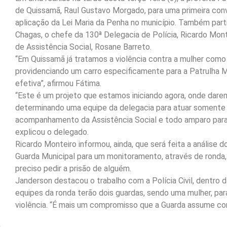
de Quissamã, Raul Gustavo Morgado, para uma primeira conve
aplicação da Lei Maria da Penha no município. Também par
Chagas, o chefe da 130ª Delegacia de Polícia, Ricardo Monte
de Assistência Social, Rosane Barreto.
“Em Quissamã já tratamos a violência contra a mulher com
providenciando um carro especificamente para a Patrulha Ma
efetiva”, afirmou Fátima.
“Este é um projeto que estamos iniciando agora, onde dare
determinando uma equipe da delegacia para atuar somente nes
acompanhamento da Assistência Social e todo amparo para 
explicou o delegado.
Ricardo Monteiro informou, ainda, que será feita a análise
Guarda Municipal para um monitoramento, através de ronda, pa
preciso pedir a prisão de alguém.
Janderson destacou o trabalho com a Polícia Civil, dentro d
equipes da ronda terão dois guardas, sendo uma mulher, pa
violência. “É mais um compromisso que a Guarda assume c