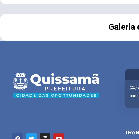
Galeria
(22)
comu
TRAN