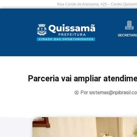
Rua Conde de Araruama, 425 – Centro Quissam
SECRETARI
Parceria vai ampliar atendim
Por
sistemas@npibrasil.c