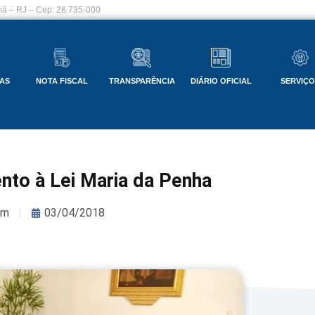
ã – RJ – Cep: 28.735-000
AS
NOTA FISCAL
TRANSPARÊNCIA
DIÁRIO OFICIAL
SERVIÇ
ento à Lei Maria da Penha
om
03/04/2018