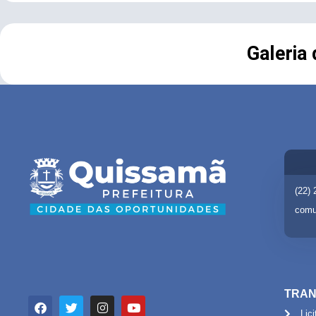
Galeria
(22)
comu
TRAN
Lic