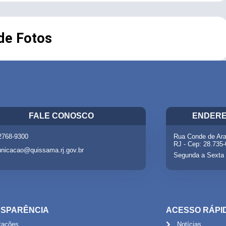
 de Fotos
FALE CONOSCO
ENDERE
 2768-9300
Rua Conde de Ara
RJ - Cep: 28.735
nicacao@quissama.rj.gov.br
Segunda a Sexta 
SPARÊNCIA
ACESSO RÁPI
itações
Notícias