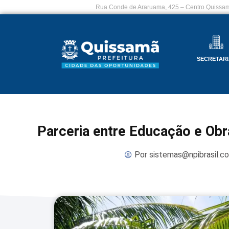
Rua Conde de Araruama, 425 – Centro Quissam
SECRETARI
Parceria entre Educação e Obr
Por
sistemas@npibrasil.c