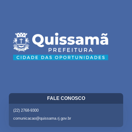
FALE CONOSCO
(22) 2768-9300
comunicacao@quissama.rj.gov.br