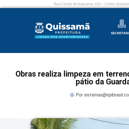
Rua Conde de Araruama, 425 – Centro Quissam
SECRETARI
Obras realiza limpeza em terre
pátio da Guard
Por
sistemas@npibrasil.c