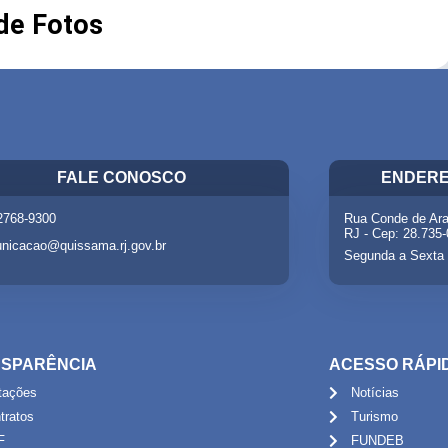
 de Fotos
FALE CONOSCO
ENDERE
 2768-9300
Rua Conde de Ara
RJ - Cep: 28.735
nicacao@quissama.rj.gov.br
Segunda a Sexta 
SPARÊNCIA
ACESSO RÁPI
itações
Notícias
tratos
Turismo
F
FUNDEB