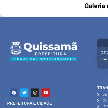
Galeria
(22)
comu
TRAN
Lic
Con
PREFEITURA E CIDADE
RG