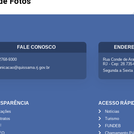
 de Fotos
FALE CONOSCO
ENDERE
 2768-9300
Rua Conde de Ara
RJ - Cep: 28.735
nicacao@quissama.rj.gov.br
Segunda a Sexta 
SPARÊNCIA
ACESSO RÁPI
itações
Notícias
tratos
Turismo
F
FUNDEB
EO
Chamamento Púb