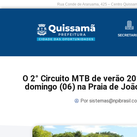
Rua Conde de Araruama, 425 – Centro Quissam
SECRETARI
O 2° Circuito MTB de verão 2
domingo (06) na Praia de Joã
Por
sistemas@npibrasil.c