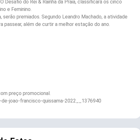
O Desafio do Rei & Rainha da Praia, classificará os cinco
ino e Feminino.
a, serão premiados. Segundo Leandro Machado, a atividade
ra passear, além de curtir a melhor estação do ano.
 com preço promocional.
a-de-joao-francisco-quissama-2022__1376940