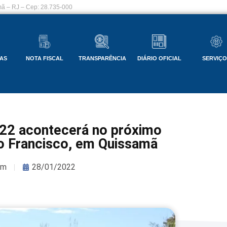
ã – RJ – Cep: 28.735-000
AS
NOTA FISCAL
TRANSPARÊNCIA
DIÁRIO OFICIAL
SERVIÇ
022 acontecerá no próximo
o Francisco, em Quissamã
om
28/01/2022