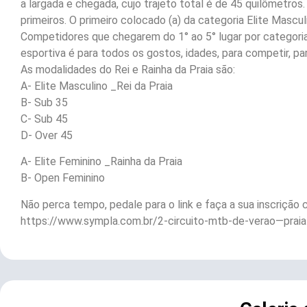
a largada e chegada, cujo trajeto total é de 45 quilômetros. 
primeiros. O primeiro colocado (a) da categoria Elite Mascul
Competidores que chegarem do 1° ao 5° lugar por categori
esportiva é para todos os gostos, idades, para competir, pa
As modalidades do Rei e Rainha da Praia são:
A- Elite Masculino _Rei da Praia
B- Sub 35
C- Sub 45
D- Over 45
A- Elite Feminino _Rainha da Praia
B- Open Feminino
Não perca tempo, pedale para o link e faça a sua inscrição
https://www.sympla.com.br/2-circuito-mtb-de-verao—prai