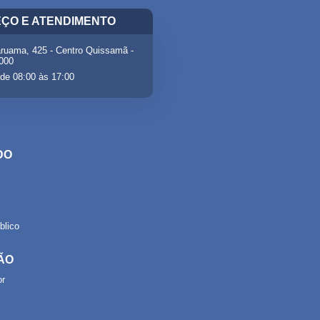
ÇO E ATENDIMENTO
ruama, 425 - Centro Quissamã -
-000
de 08:00 às 17:00
DO
lico
ÃO
or