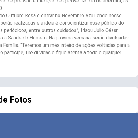
ão de pressão e medição de glicose. No dia de abertura, as
0.
do Outubro Rosa e entrar no Novembro Azul, onde nosso
serão realizadas e a ideia é conscientizar esse público do
periódicos, entre outros cuidados”, frisou Julio César
ão à Saúde do Homem. Na próxima semana, serão divulgadas
 Família. “Teremos um mês inteiro de ações voltadas para a
rticipe, tire dúvidas e fique atenta a todo e qualquer
 de Fotos