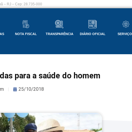
ã – RJ – Cep: 28.735-000
AS
NOTA FISCAL
TRANSPARÊNCIA
DIÁRIO OFICIAL
SERVIÇ
adas para a saúde do homem
om
25/10/2018