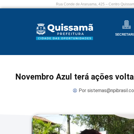
Rua Conde de Araruama, 425 – Centro Quissam
SECRETARI
Novembro Azul terá ações volt
Por
sistemas@npibrasil.c