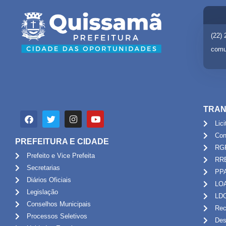
(22)
comu
TRAN
Lic
Con
PREFEITURA E CIDADE
RG
Prefeito e Vice Prefeita
RR
Secretarias
PP
Diários Oficiais
LO
Legislação
LD
Conselhos Municipais
Rec
Processos Seletivos
Des