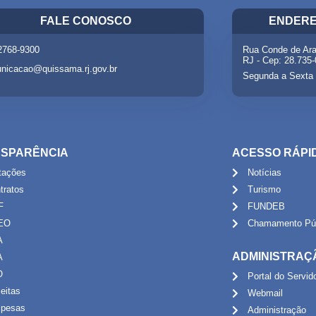
FALE CONOSCO
ENDERE
 2768-9300
Rua Conde de Ara
RJ - Cep: 28.735
nicacao@quissama.rj.gov.br
Segunda a Sexta 
SPARÊNCIA
ACESSO RÁPI
itações
Notícias
tratos
Turismo
F
FUNDEB
EO
Chamamento Púb
A
ADMINISTRAÇ
A
O
Portal do Servid
eitas
Webmail
pesas
Administração