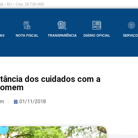
ã – RJ – Cep: 28.735-000
AS
NOTA FISCAL
TRANSPARÊNCIA
DIÁRIO OFICIAL
SERVIÇ
tância dos cuidados com a
 homem
om
01/11/2018