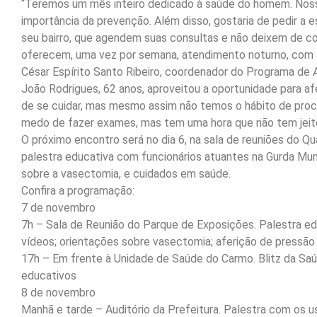
“Teremos um mês inteiro dedicado à saúde do homem. Noss
importância da prevenção. Além disso, gostaria de pedir a 
seu bairro, que agendem suas consultas e não deixem de c
oferecem, uma vez por semana, atendimento noturno, com a 
César Espírito Santo Ribeiro, coordenador do Programa d
João Rodrigues, 62 anos, aproveitou a oportunidade para afe
de se cuidar, mas mesmo assim não temos o hábito de procu
medo de fazer exames, mas tem uma hora que não tem jeito 
O próximo encontro será no dia 6, na sala de reuniões do Quar
palestra educativa com funcionários atuantes na Gurda Mun
sobre a vasectomia, e cuidados em saúde.
Confira a programação:
7 de novembro
7h – Sala de Reunião do Parque de Exposições. Palestra ed
vídeos; orientações sobre vasectomia; aferição de pressão a
17h – Em frente à Unidade de Saúde do Carmo. Blitz da Saúde
educativos
8 de novembro
Manhã e tarde – Auditório da Prefeitura. Palestra com os 