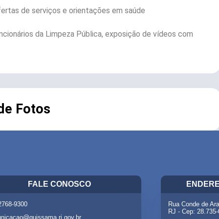
ertas de serviços e orientações em saúde
uncionários da Limpeza Pública, exposição de vídeos com
 de Fotos
FALE CONOSCO
ENDERE
 2768-9300
Rua Conde de Ara
RJ - Cep: 28.735
nicacao@quissama.rj.gov.br