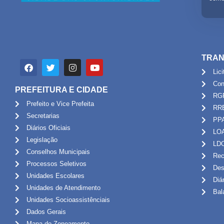
TRAN
Lic
Con
PREFEITURA E CIDADE
RG
Prefeito e Vice Prefeita
RR
Secretarias
PP
Diários Oficiais
LO
Legislação
LD
Conselhos Municipais
Rec
Processos Seletivos
Des
Unidades Escolares
Diá
Unidades de Atendimento
Bal
Unidades Socioassistênciais
Dados Gerais
Mapa do Zoneamento