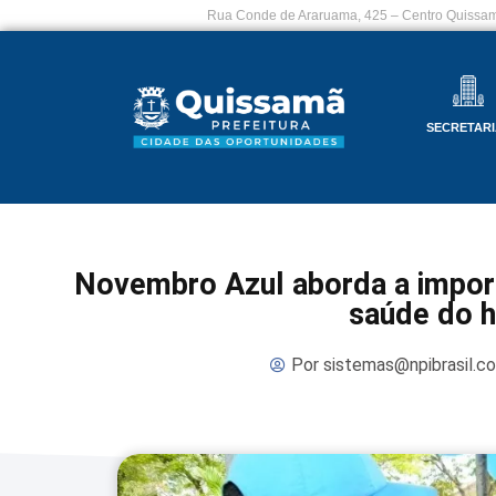
Rua Conde de Araruama, 425 – Centro Quissam
SECRETARI
Novembro Azul aborda a impor
saúde do
Por
sistemas@npibrasil.c