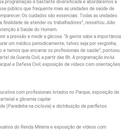
a programação é bastante diversificada e abordaremos a
esse público que frequente mais as unidades de saúde de
omparecer. Os cuidados são essenciais. Todas as unidades
finalidade de atender os trabalhadores”, ressaltou Júlio
e Atenção à Saúde do Homem.
rir a pressão e medir a glicose. “A gente sabe a importância
rar um médico periodicamente, talvez seja por vergonha,
e temos que encarrar os profissionais de saúde”, pontuou.
tel da Guarda Civil, a partir das 8h. A programação inclui
icipal e Defesa Civil; exposição de vídeos com orientações
ucativa com profissionais lotados no Parque; exposição de
rterial e glicemia capilar
 (Paradinha na ciclovia) e distribuição de panfletos
usuários do Renda Mínima e exposição de vídeos com