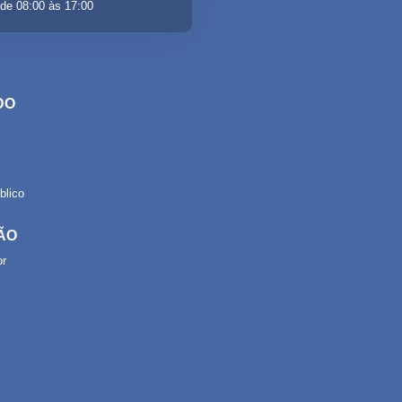
de 08:00 às 17:00
DO
lico
ÃO
or