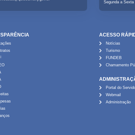
Segunda a Sexta 
SPARÊNCIA
ACESSO RÁPI
itações
Notícias
tratos
Turismo
F
FUNDEB
EO
Chamamento Púb
A
ADMINISTRAÇ
A
O
Portal do Servid
eitas
Webmail
pesas
Administração
rias
anços