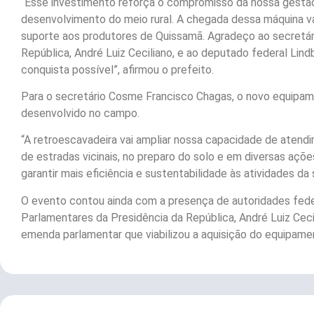
“Esse investimento reforça o compromisso da nossa gestão
desenvolvimento do meio rural. A chegada dessa máquina va
suporte aos produtores de Quissamã. Agradeço ao secretár
República, André Luiz Ceciliano, e ao deputado federal Lind
conquista possível”, afirmou o prefeito.
Para o secretário Cosme Francisco Chagas, o novo equipame
desenvolvido no campo.
“A retroescavadeira vai ampliar nossa capacidade de atend
de estradas vicinais, no preparo do solo e em diversas açõ
garantir mais eficiência e sustentabilidade às atividades da 
O evento contou ainda com a presença de autoridades feder
Parlamentares da Presidência da República, André Luiz Ceci
emenda parlamentar que viabilizou a aquisição do equipame