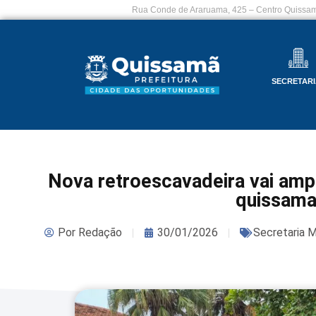
Rua Conde de Araruama, 425 – Centro Quissam
SECRETARI
Nova retroescavadeira vai ampl
quissam
Por
Redação
30/01/2026
Secretaria M