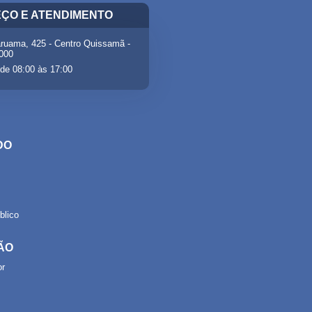
ÇO E ATENDIMENTO
ruama, 425 - Centro Quissamã -
-000
de 08:00 às 17:00
DO
lico
ÃO
or