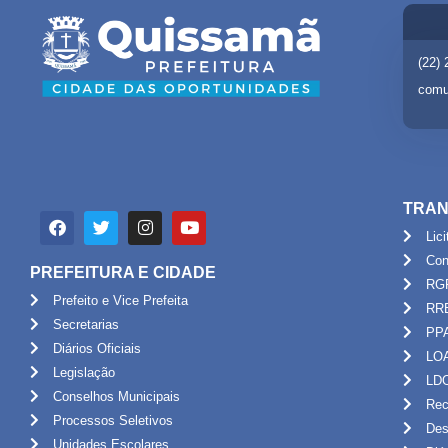
(22)
comu
TRAN
Lic
Con
PREFEITURA E CIDADE
RG
Prefeito e Vice Prefeita
RR
Secretarias
PP
Diários Oficiais
LO
Legislação
LD
Conselhos Municipais
Rec
Processos Seletivos
Des
Unidades Escolares