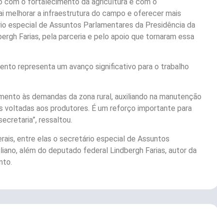
 com o fortalecimento da agricultura e com o
i melhorar a infraestrutura do campo e oferecer mais
io especial de Assuntos Parlamentares da Presidência da
bergh Farias, pela parceria e pelo apoio que tornaram essa
nto representa um avanço significativo para o trabalho
imento às demandas da zona rural, auxiliando na manutenção
es voltadas aos produtores. É um reforço importante para
secretaria”, ressaltou.
ais, entre elas o secretário especial de Assuntos
liano, além do deputado federal Lindbergh Farias, autor da
nto.