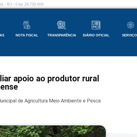
ã – RJ – Cep: 28.735-000
AS
NOTA FISCAL
TRANSPARÊNCIA
DIÁRIO OFICIAL
SERVIÇ
iar apoio ao produtor rural
aense
unicipal de Agricultura Meio Ambiente e Pesca