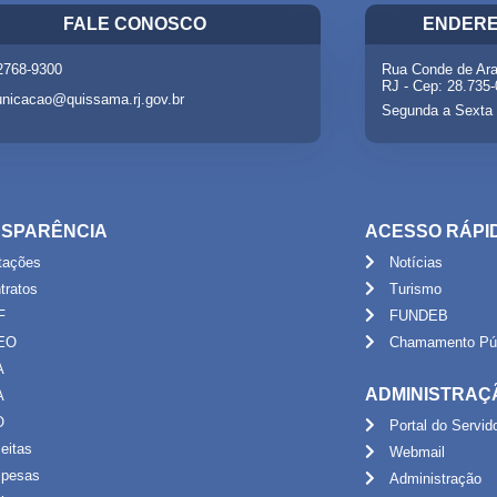
FALE CONOSCO
ENDERE
 2768-9300
Rua Conde de Ara
RJ - Cep: 28.735
nicacao@quissama.rj.gov.br
Segunda a Sexta 
SPARÊNCIA
ACESSO RÁPI
itações
Notícias
tratos
Turismo
F
FUNDEB
EO
Chamamento Púb
A
ADMINISTRAÇ
A
O
Portal do Servid
eitas
Webmail
pesas
Administração