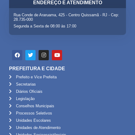
ENDEREÇO E ATENDIMENTO
Rua Conde de Araruama, 425 - Centro Quissamã - RJ - Cep:
28.735-000
Segunda a Sexta de 08:00 às 17:00
PREFEITURA E CIDADE
Prefeito e Vice Prefeita
Secretarias
Diários Oficiais
Legislação
Conselhos Municipais
Processos Seletivos
Unidades Escolares
Unidades de Atendimento
Unidades Socioassistênciais