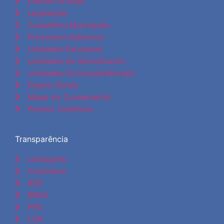
Diários Oficiais
Legislação
Conselhos Municipais
Processos Seletivos
Unidades Escolares
Unidades de Atendimento
Unidades Socioassistênciais
Dados Gerais
Mapa do Zoneamento
Pontos Turísticos
Transparência
Licitações
Contratos
RGF
RREO
PPA
LOA