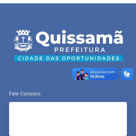
Fale Conosco
(22) 2768-9300
comunicacao@quissama.rj.gov.br