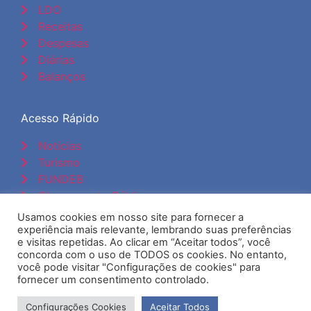
LDO
Receitas
Despesas
Diárias
Balanços
Acesso Rápido
Notícias
Turismo
FUNDEB
Chamamento Público
Usamos cookies em nosso site para fornecer a
Administração
experiência mais relevante, lembrando suas preferências
e visitas repetidas. Ao clicar em “Aceitar todos”, você
Portal do Servidor
concorda com o uso de TODOS os cookies. No entanto,
Webmail
você pode visitar "Configurações de cookies" para
fornecer um consentimento controlado.
Administração
Configurações Cookies
Aceitar Todos