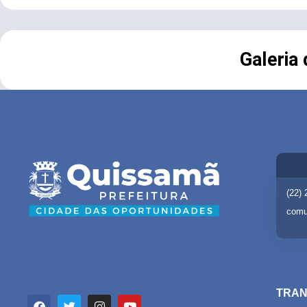
Galeria
(22)
comu
TRAN