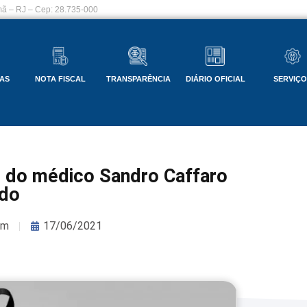
ã – RJ – Cep: 28.735-000
AS
NOTA FISCAL
TRANSPARÊNCIA
DIÁRIO OFICIAL
SERVIÇ
o do médico Sandro Caffaro
do
om
17/06/2021