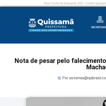
Rua Conde de Araruama, 425 – Centro Quissam
SECRETARI
Nota de pesar pelo faleciment
Macha
Por
sistemas@npibrasil.c