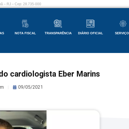
ã – RJ – Cep: 28.735-000
AS
NOTA FISCAL
TRANSPARÊNCIA
DIÁRIO OFICIAL
SERVIÇ
do cardiologista Eber Marins
om
09/05/2021