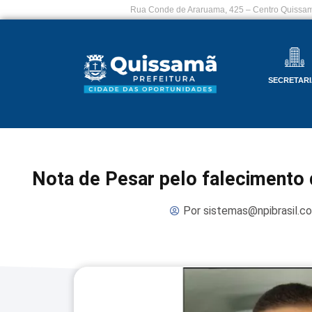
Rua Conde de Araruama, 425 – Centro Quissam
SECRETARI
Nota de Pesar pelo falecimento 
Por
sistemas@npibrasil.c