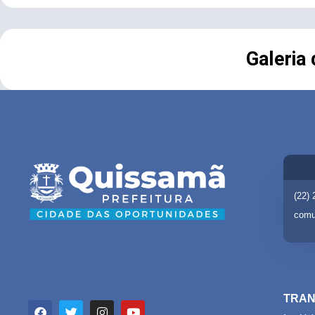
Galeria
(22)
comu
TRAN