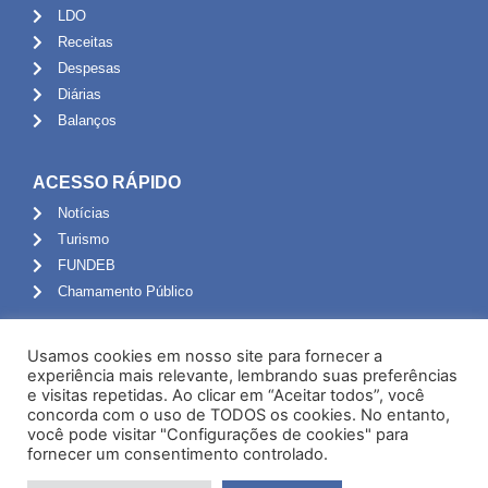
LDO
Receitas
Despesas
Diárias
Balanços
ACESSO RÁPIDO
Notícias
Turismo
FUNDEB
Chamamento Público
ADMINISTRAÇÃO
Usamos cookies em nosso site para fornecer a
Portal do Servidor
experiência mais relevante, lembrando suas preferências
e visitas repetidas. Ao clicar em “Aceitar todos”, você
Webmail
concorda com o uso de TODOS os cookies. No entanto,
Administração
você pode visitar "Configurações de cookies" para
fornecer um consentimento controlado.