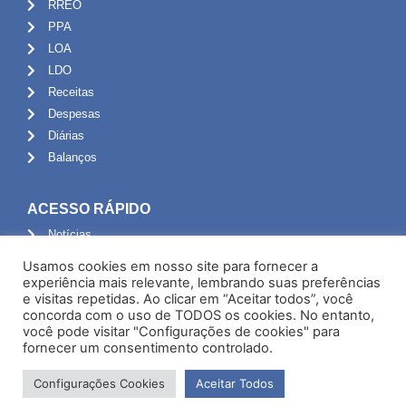
RREO
PPA
LOA
LDO
Receitas
Despesas
Diárias
Balanços
ACESSO RÁPIDO
Notícias
Turismo
Usamos cookies em nosso site para fornecer a
FUNDEB
experiência mais relevante, lembrando suas preferências
e visitas repetidas. Ao clicar em “Aceitar todos”, você
Chamamento Público
concorda com o uso de TODOS os cookies. No entanto,
você pode visitar "Configurações de cookies" para
ADMINISTRAÇÃO
fornecer um consentimento controlado.
Portal do Servidor
Configurações Cookies
Aceitar Todos
Webmail