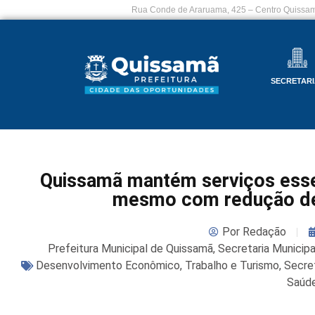
Rua Conde de Araruama, 425 – Centro Quissam
SECRETARI
Quissamã mantém serviços essen
mesmo com redução de 
Por
Redação
Prefeitura Municipal de Quissamã
,
Secretaria Municip
Desenvolvimento Econômico, Trabalho e Turismo
,
Secret
Saúd