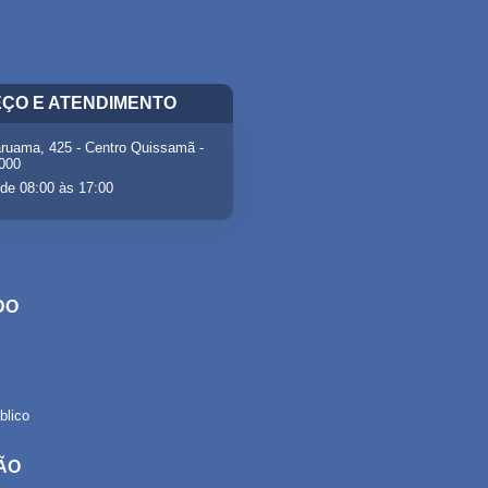
ÇO E ATENDIMENTO
ruama, 425 - Centro Quissamã -
-000
de 08:00 às 17:00
DO
lico
ÃO