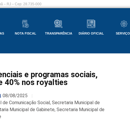
ã – RJ – Cep: 28.735-000
AS
NOTA FISCAL
TRANSPARÊNCIA
DIÁRIO OFICIAL
SERVIÇ
ciais e programas sociais,
40% nos royalties
08/08/2025
al de Comunicação Social
,
Secretaria Municipal de
aria Municipal de Gabinete
,
Secretaria Municipal de
e