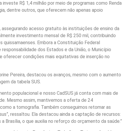
ra investe R$ 1,4 milhão por meio de programas como Renda
gia, dentre outros, que oferecem não apenas apoio
 assegurando acesso gratuito às instituições de ensino da
ualmente investimento mensal de R$ 250 mil, contribuindo
s quissamaenses. Embora a Constituição Federal
 responsabilidade dos Estados e da União, o Município
de oferecer condições mais equitativas de inserção no
Sabrine Pereira, destacou os avanços, mesmo com o aumento
agem da tabela SUS.
mento populacional e nosso CadSUS já conta com mais de
úde. Mesmo assim, mantivemos a oferta de 24
a, como a tomografia. Também conseguimos retomar as
esus”, ressaltou. Ela destacou ainda a captação de recursos:
a Brasília, o que auxilia no reforço do orçamento da saúde.”