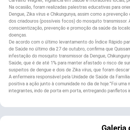
Carvalho Wagner, Vigilância em Saúde e moradores locais, p
Na ocasião, foram realizadas palestras educativas para orie
Dengue, Zika vírus e Chikungunya, assim como a prevenção 
dos criadouros (possíveis focos) do mosquito transmissor. 
conscientização, prevenção e promoção da saúde da localid
doenças.
De acordo com o último levantamento do Índice Rápido para
de Saúde no último dia 27 de outubro, confirma que Quissa
infestação do mosquito transmissor da Dengue, Chikungunya 
Saúde, que é de até 1% para manter afastado o risco de sur
suspeitos de dengue e dois de Zika vírus, que foram desca
A enfermeira responsável pela Unidade de Saúde da Família
positiva a ação junto à comunidade no dia de hoje.”Foi uma
integrantes, indo de porta em porta, entregando panfletos 
Galeria