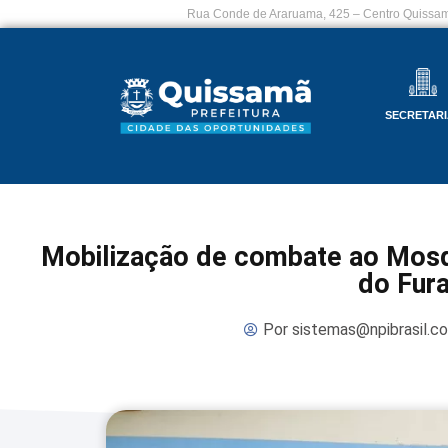
Rua Conde de Araruama, 425 – Centro Quissam
SECRETARI
Mobilização de combate ao Mosq
do Fur
Por
sistemas@npibrasil.c