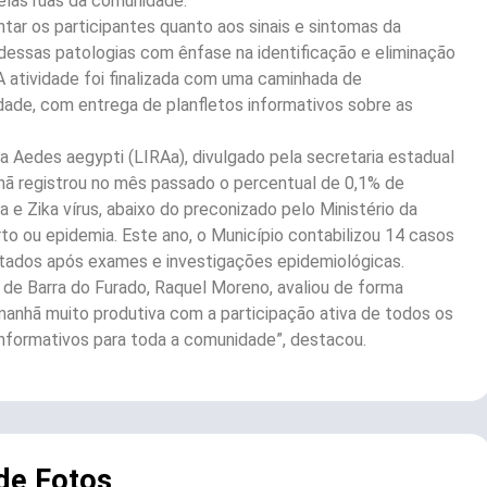
elas ruas da comunidade.
ntar os participantes quanto aos sinais e sintomas da
dessas patologias com ênfase na identificação e eliminação
A atividade foi finalizada com uma caminhada de
ade, com entrega de planfletos informativos sobre as
 Aedes aegypti (LIRAa), divulgado pela secretaria estadual
mã registrou no mês passado o percentual de 0,1% de
e Zika vírus, abaixo do preconizado pelo Ministério da
to ou epidemia. Este ano, o Município contabilizou 14 casos
rtados após exames e investigações epidemiológicas.
 de Barra do Furado, Raquel Moreno, avaliou de forma
 manhã muito produtiva com a participação ativa de todos os
informativos para toda a comunidade”, destacou.
 de Fotos