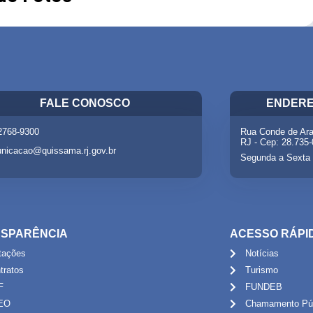
FALE CONOSCO
ENDERE
 2768-9300
Rua Conde de Ara
RJ - Cep: 28.735
nicacao@quissama.rj.gov.br
Segunda a Sexta 
SPARÊNCIA
ACESSO RÁPI
itações
Notícias
tratos
Turismo
F
FUNDEB
EO
Chamamento Púb