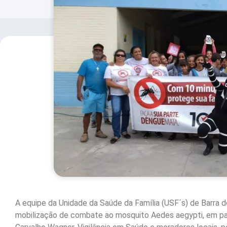
A equipe da Unidade da Saúde da Família (USF´s) de Barra do
mobilização de combate ao mosquito Aedes aegypti, em par