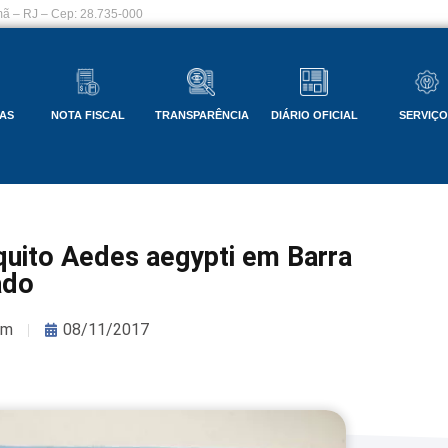
ã – RJ – Cep: 28.735-000
AS
NOTA FISCAL
TRANSPARÊNCIA
DIÁRIO OFICIAL
SERVIÇ
uito Aedes aegypti em Barra
ado
om
08/11/2017