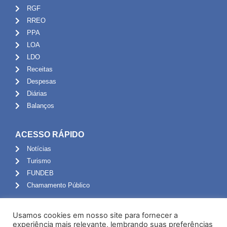
RGF
RREO
PPA
LOA
LDO
Receitas
Despesas
Diárias
Balanços
ACESSO RÁPIDO
Notícias
Turismo
FUNDEB
Chamamento Público
ADMINISTRAÇÃO
Usamos cookies em nosso site para fornecer a
Portal do Servidor
experiência mais relevante, lembrando suas preferências