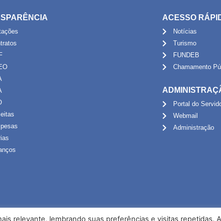
SPARÊNCIA
ACESSO RÁPI
itações
Notícias
tratos
Turismo
F
FUNDEB
EO
Chamamento Púb
A
ADMINISTRAÇ
A
O
Portal do Servid
eitas
Webmail
pesas
Administração
rias
anços
is relevante, lembrando suas preferências e visitas repetidas. 