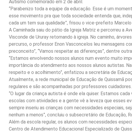
Autismo comemorado em 2 de abril.
“Parabenizo toda a equipe da educação. Esse é um momento
esse movimento pra que toda sociedade entenda que, inde
cada um tem sua qualidade”, frisou o vice-prefeito Marcelo 
A Caminhada saiu do pátio da Igreja Matriz e percorreu a A
Visconde de Ururay retornando à igreja. No caminho, árvore
percurso, o professor Enon Vasconcelos leu mensagens com
preconceito”, “Vamos respeitar as diferenças”, dentre outra
“Estamos envolvendo nossos alunos num evento muito import
importância do atendimento aos nossos alunos autistas. 
respeito e o acolhimento”, enfatizou a secretária de Educa
Atualmente, a rede municipal de Educação de Quissamã possu
regulares e são acompanhadas por professores cuidadores.
“O lugar da criança autista é onde ela quiser. Estamos cada
escolas com atividades e a gente vê a leveza que esses ev
sempre inseriu as crianças com necessidades especiais, sej
nenhum a menos”, concluiu o subsecretário de Educação, Ro
Além da escola regular, os alunos com necessidades especi
Centro de Atendimento Educacional Especializado de Quis