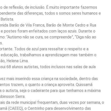
 de reflexão, de inclusão. É muito importante fazermos
pendente das diferenças, todos s somos seres humanos e
Batista.
venida Barão de Vila Franca, Barão de Monte Cedro e Rua
s e postes foram enfeitados com laços azuis. Durante o
o: “Autismo não se cura, se compreende”, “Diga não ao
s.
ante. Todos de azul para ressaltar o respeito e a
Na educação, trabalhamos a aprendizagem mas também o
ção, Helena Lima.
i 68 alunos autistas, todos inclusos nas salas de aula
 vez mais inserindo essa criança na sociedade, dentro das
entos trazem, o quanto a criança aproveita. Quissamã
a o autista, seja o cadeirante para que tenhamos a máxima
binsson Serra.
ais da rede municipal frequentam, duas vezes por semana, o
samã (CAEEQ), o Centrinho para desenvolvimento das