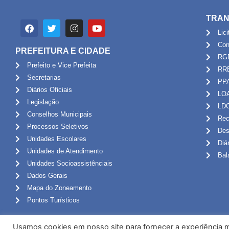
TRAN
Lic
Con
PREFEITURA E CIDADE
RG
Prefeito e Vice Prefeita
RR
Secretarias
PP
Diários Oficiais
LO
Legislação
LD
Conselhos Municipais
Rec
Processos Seletivos
Des
Unidades Escolares
Diá
Unidades de Atendimento
Bal
Unidades Socioassistênciais
Dados Gerais
Mapa do Zoneamento
Pontos Turísticos
Usamos cookies em nosso site para fornecer a experiência ma