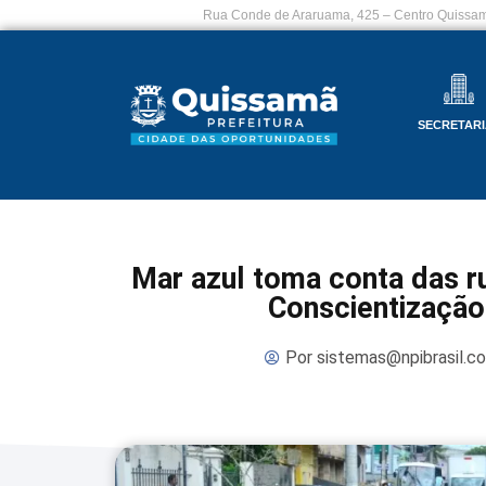
Rua Conde de Araruama, 425 – Centro Quissam
SECRETARI
Mar azul toma conta das 
Conscientização
Por
sistemas@npibrasil.c