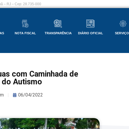
ã – RJ – Cep: 28.735-000
AS
NOTA FISCAL
TRANSPARÊNCIA
DIÁRIO OFICIAL
SERVIÇ
ruas com Caminhada de
 do Autismo
om
06/04/2022