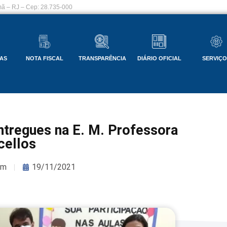
ã – RJ – Cep: 28.735-000
AS
NOTA FISCAL
TRANSPARÊNCIA
DIÁRIO OFICIAL
SERVIÇ
entregues na E. M. Professora
cellos
om
19/11/2021