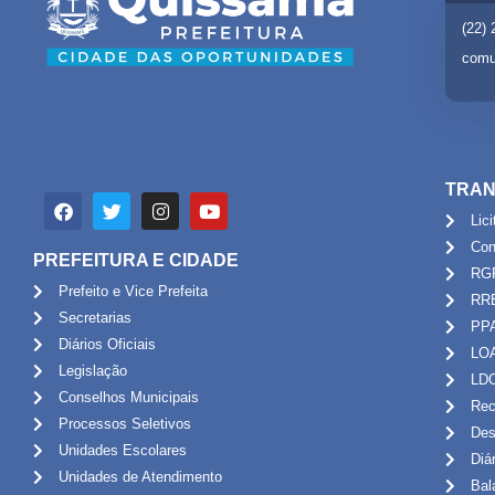
(22)
comu
TRAN
Lic
Con
PREFEITURA E CIDADE
RG
Prefeito e Vice Prefeita
RR
Secretarias
PP
Diários Oficiais
LO
Legislação
LD
Conselhos Municipais
Rec
Processos Seletivos
Des
Unidades Escolares
Diá
Unidades de Atendimento
Bal