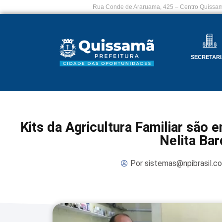
Rua Conde de Araruama, 425 – Centro Quissam
SECRETARI
Kits da Agricultura Familiar são 
Nelita Bar
Por
sistemas@npibrasil.c