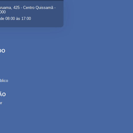
ruama, 425 - Centro Quissamã -
-000
de 08:00 às 17:00
DO
lico
ÃO
or