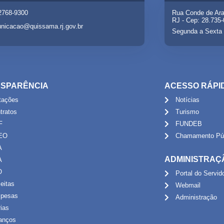
 2768-9300
Rua Conde de Ara
RJ - Cep: 28.735
nicacao@quissama.rj.gov.br
Segunda a Sexta 
SPARÊNCIA
ACESSO RÁPI
itações
Notícias
tratos
Turismo
F
FUNDEB
EO
Chamamento Púb
A
ADMINISTRAÇ
A
O
Portal do Servid
eitas
Webmail
pesas
Administração
rias
anços