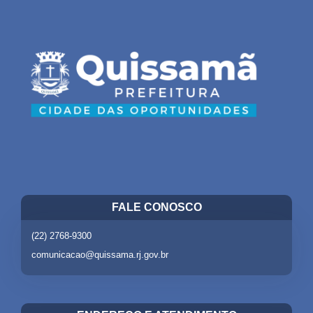
FALE CONOSCO
(22) 2768-9300
comunicacao@quissama.rj.gov.br