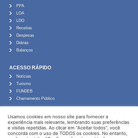
PPA
LOA
LDO
Receitas
Despesas
Diárias
Balanços
ACESSO RÁPIDO
Notícias
Turismo
FUNDEB
Chamamento Público
ADMINISTRAÇÃO
Usamos cookies em nosso site para fornecer a
Portal do Servidor
experiência mais relevante, lembrando suas preferências
e visitas repetidas. Ao clicar em “Aceitar todos”, você
Webmail
concorda com o uso de TODOS os cookies. No entanto,
Administração