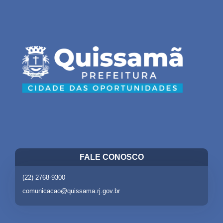
FALE CONOSCO
(22) 2768-9300
comunicacao@quissama.rj.gov.br