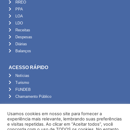
RREO
PPA
LOA
LDO
Receitas
Despesas
Diárias
Balanços
ACESSO RÁPIDO
Notícias
Turismo
FUNDEB
Chamamento Público
ADMINISTRAÇÃO
Usamos cookies em nosso site para fornecer a
Portal do Servidor
experiência mais relevante, lembrando suas preferências
e visitas repetidas. Ao clicar em “Aceitar todos”, você
Webmail
concorda com o uso de TODOS os cookies. No entanto,