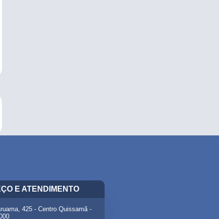
ÇO E ATENDIMENTO
ruama, 425 - Centro Quissamã -
-000