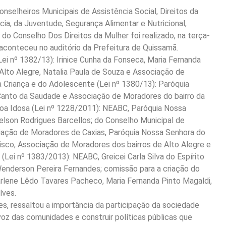
selheiros Municipais de Assistência Social, Direitos da
ia, da Juventude, Segurança Alimentar e Nutricional,
do Conselho Dos Direitos da Mulher foi realizado, na terça-
o aconteceu no auditório da Prefeitura de Quissamã.
ei nº 1382/13): Irinice Cunha da Fonseca, Maria Fernanda
Alto Alegre, Natalia Paula de Souza e Associação de
a Criança e do Adolescente (Lei nº 1380/13): Paróquia
anto da Saudade e Associação de Moradores do bairro da
oa Idosa (Lei nº 1228/2011): NEABC, Paróquia Nossa
lson Rodrigues Barcellos; do Conselho Municipal de
ciação de Moradores de Caxias, Paróquia Nossa Senhora do
sco, Associação de Moradores dos bairros de Alto Alegre e
Lei nº 1383/2013): NEABC, Greicei Carla Silva do Espírito
Wenderson Pereira Fernandes; comissão para a criação do
rlene Lêdo Tavares Pacheco, Maria Fernanda Pinto Magaldi,
lves.
es, ressaltou a importância da participação da sociedade
voz das comunidades e construir políticas públicas que