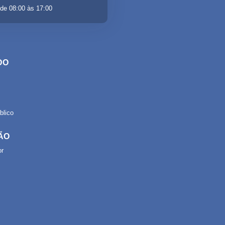
de 08:00 às 17:00
DO
lico
ÃO
or