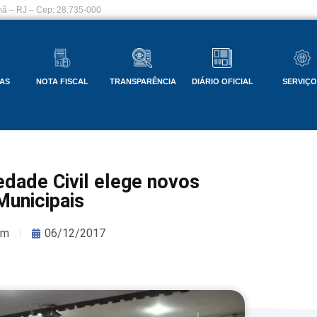
ã – RJ – Cep: 28.735-000
AS
NOTA FISCAL
TRANSPARÊNCIA
DIÁRIO OFICIAL
SERVIÇ
edade Civil elege novos
Municipais
om
06/12/2017