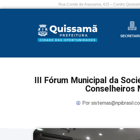
Rua Conde de Araruama, 425 – Centro Quissam
SECRETARI
III Fórum Municipal da Soci
Conselheiros 
Por
sistemas@npibrasil.c