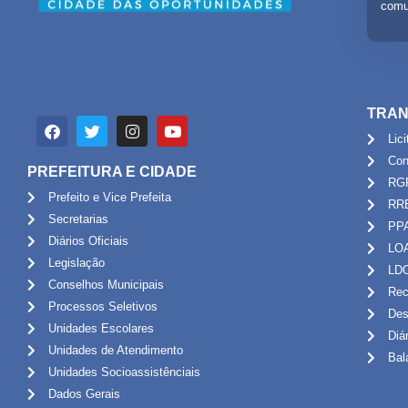
comu
TRAN
Lic
Con
PREFEITURA E CIDADE
RG
Prefeito e Vice Prefeita
RR
Secretarias
PP
Diários Oficiais
LO
Legislação
LD
Conselhos Municipais
Rec
Processos Seletivos
Des
Unidades Escolares
Diá
Unidades de Atendimento
Bal
Unidades Socioassistênciais
Dados Gerais