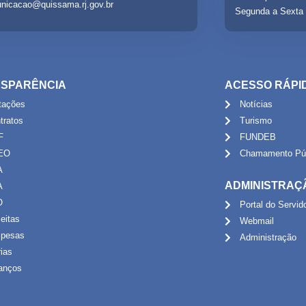
nicacao@quissama.rj.gov.br
Segunda a Sexta 
SPARÊNCIA
ACESSO RÁPI
itações
Notícias
tratos
Turismo
F
FUNDEB
EO
Chamamento Púb
A
ADMINISTRAÇ
A
O
Portal do Servid
eitas
Webmail
pesas
Administração
rias
anços