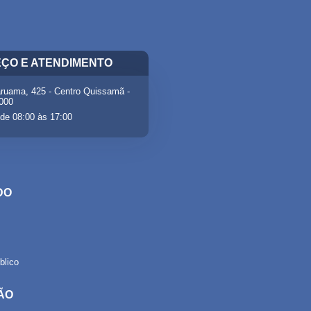
ÇO E ATENDIMENTO
ruama, 425 - Centro Quissamã -
-000
de 08:00 às 17:00
DO
lico
ÃO