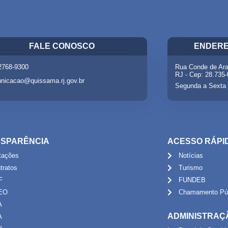
FALE CONOSCO
ENDERE
 2768-9300
Rua Conde de Ara
RJ - Cep: 28.735
nicacao@quissama.rj.gov.br
Segunda a Sexta 
SPARÊNCIA
ACESSO RÁPI
itações
Notícias
tratos
Turismo
F
FUNDEB
EO
Chamamento Púb
A
ADMINISTRAÇ
A