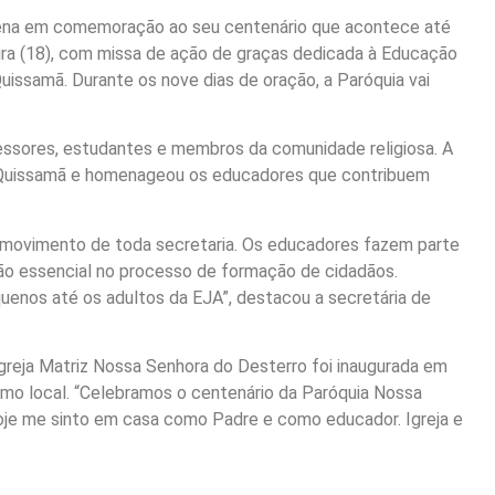
ovena em comemoração ao seu centenário que acontece até
feira (18), com missa de ação de graças dedicada à Educação
uissamã. Durante os nove dias de oração, a Paróquia vai
essores, estudantes e membros da comunidade religiosa. A
m Quissamã e homenageou os educadores que contribuem
de movimento de toda secretaria. Os educadores fazem parte
ão essencial no processo de formação de cidadãos.
enos até os adultos da EJA”, destacou a secretária de
Igreja Matriz Nossa Senhora do Desterro foi inaugurada em
smo local. “Celebramos o centenário da Paróquia Nossa
hoje me sinto em casa como Padre e como educador. Igreja e