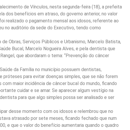
lecimento de Vínculos, nesta segunda-feira (18), a prefeita
a dos benefícios em atraso, do governo anterior, no valor
, foi realizado o pagamento mensal aos idosos, referente ao
u no auditório da sede do Executivo, tendo como
 de Obras, Serviços Públicos e Urbanismo, Marcelo Batista,
úde Bucal, Marcelo Nogueira Alves, e pela dentista que
z Rangel, que abordaram o tema: “Prevenção do câncer
Saúde da Família no município possuem dentistas,
 e próteses para evitar doenças simples, que se não forem
ís com maior incidência de câncer bucal do mundo, ficando
portante cuidar e se amar. Se aparecer algum vestígio na
entista para que algo simples possa ser analisado e ser
icipar desse momento com os idosos e relembrou que no
stava atrasado por sete meses, ficando fechado que num
100, e que o valor do benefício aumentaria quando o quadro