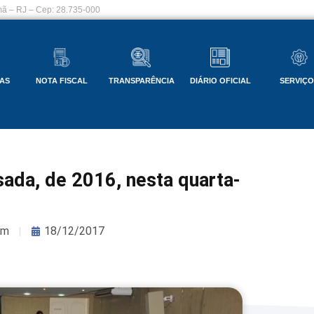
ã – RJ – Cep: 28.735-000
AS
NOTA FISCAL
TRANSPARÊNCIA
DIÁRIO OFICIAL
SERVIÇ
sada, de 2016, nesta quarta-
om
18/12/2017