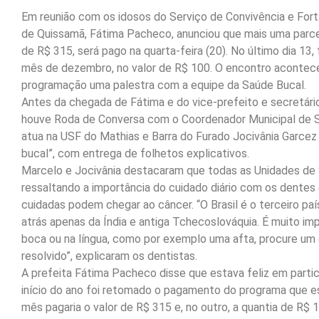
Em reunião com os idosos do Serviço de Convivência e Forta
de Quissamã, Fátima Pacheco, anunciou que mais uma parcel
de R$ 315, será pago na quarta-feira (20). No último dia 13
mês de dezembro, no valor de R$ 100. O encontro acontece
programação uma palestra com a equipe da Saúde Bucal.
Antes da chegada de Fátima e do vice-prefeito e secretário
houve Roda de Conversa com o Coordenador Municipal de Sa
atua na USF do Mathias e Barra do Furado Jocivânia Garce
bucal”, com entrega de folhetos explicativos.
Marcelo e Jocivânia destacaram que todas as Unidades de 
ressaltando a importância do cuidado diário com os dentes
cuidadas podem chegar ao câncer. “O Brasil é o terceiro pa
atrás apenas da Índia e antiga Tchecoslováquia. É muito im
boca ou na língua, como por exemplo uma afta, procure um d
resolvido”, explicaram os dentistas.
A prefeita Fátima Pacheco disse que estava feliz em part
início do ano foi retomado o pagamento do programa que e
mês pagaria o valor de R$ 315 e, no outro, a quantia de R$ 