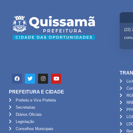
(22)
comu
TRAN
Lic
Con
PREFEITURA E CIDADE
RG
Prefeito e Vice Prefeita
RR
Secretarias
PP
Diários Oficiais
LO
Legislação
LD
Conselhos Municipais
Rec