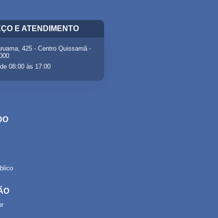
ÇO E ATENDIMENTO
ruama, 425 - Centro Quissamã -
-000
de 08:00 às 17:00
DO
lico
ÃO
or