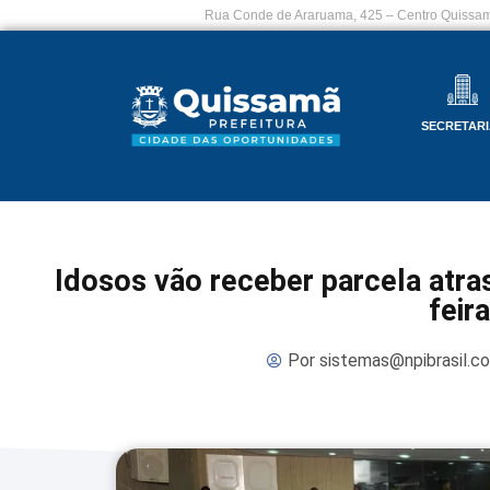
Rua Conde de Araruama, 425 – Centro Quissam
SECRETARI
Idosos vão receber parcela atra
feira
Por
sistemas@npibrasil.c