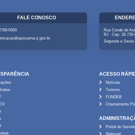
FALE CONOSCO
ENDERE
 2768-9300
Rua Conde de Ara
RJ - Cep: 28.735
nicacao@quissama.rj.gov.br
Segunda a Sexta 
SPARÊNCIA
ACESSO RÁPI
itações
Notícias
tratos
Turismo
F
FUNDEB
EO
Chamamento Púb
A
ADMINISTRAÇ
A
O
Portal do Servid
eitas
Webmail