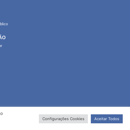
lico
ÃO
or
Ao
Configurações Cookies
Aceitar Todos