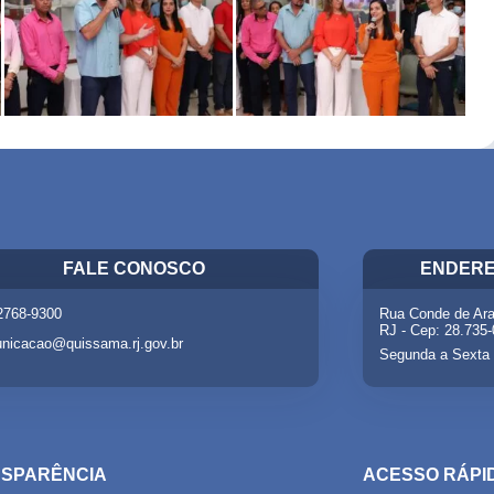
FALE CONOSCO
ENDERE
 2768-9300
Rua Conde de Ara
RJ - Cep: 28.735
nicacao@quissama.rj.gov.br
Segunda a Sexta 
SPARÊNCIA
ACESSO RÁPI