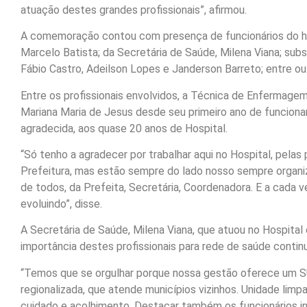
atuação destes grandes profissionais”, afirmou.
A comemoração contou com presença de funcionários do hos
Marcelo Batista; da Secretária de Saúde, Milena Viana; subs
Fábio Castro, Adeilson Lopes e Janderson Barreto; entre ou
Entre os profissionais envolvidos, a Técnica de Enfermagem,
Mariana Maria de Jesus desde seu primeiro ano de funciona
agradecida, aos quase 20 anos de Hospital.
“Só tenho a agradecer por trabalhar aqui no Hospital, pela
Prefeitura, mas estão sempre do lado nosso sempre organi
de todos, da Prefeita, Secretária, Coordenadora. E a cad
evoluindo”, disse.
A Secretária de Saúde, Milena Viana, que atuou no Hospit
importância destes profissionais para rede de saúde conti
“Temos que se orgulhar porque nossa gestão oferece um S
regionalizada, que atende municípios vizinhos. Unidade li
cuidado e acolhimento. Destacar também os funcionários in