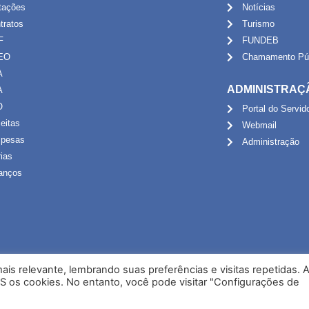
itações
Notícias
tratos
Turismo
F
FUNDEB
EO
Chamamento Púb
A
ADMINISTRAÇ
A
O
Portal do Servid
eitas
Webmail
pesas
Administração
rias
anços
is relevante, lembrando suas preferências e visitas repetidas. 
S os cookies. No entanto, você pode visitar "Configurações de
Desenvolvido por NPI Brasil