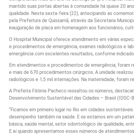
mantido suas portas abertas à comunidade há quase 20 anos
qualidade. Nesta sexta-feira (22), antecipando as comemora
pela Prefeitura de Quissamã, através da Secretaria Municip
inauguração de placa em homenagem aos funcionários, cult
O Hospital Municipal oferece atendimento em várias especi
e procedimentos de emergência, exames radiológicos e labo
emergência com excelentes resultados, conforme indicado
Em atendimentos e procedimentos de emergência, foram rea
e mais de 670 procedimentos cirúrgicos. A unidade realizou 
radiológicos e 1,5 mil internações. Na maternidade, foram r
A Prefeita Fátima Pacheco ressaltou os números, destacan
Desenvolvimento Sustentável das Cidades – Brasil (IDSC-Br
“Ficamos em primeiro lugar no Rio em cidades sustentáveis
desempenho também na saúde. E se estamos em um patama
básica, saúde mental, setor odontológico de qualidade, entr
E aí quando apresentamos esses números de atendimentos