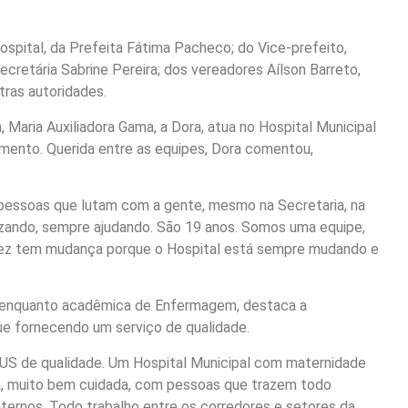
pital, da Prefeita Fátima Pacheco; do Vice-prefeito,
ecretária Sabrine Pereira; dos vereadores Aílson Barreto,
tras autoridades.
 Maria Auxiliadora Gama, a Dora, atua no Hospital Municipal
mento. Querida entre as equipes, Dora comentou,
s pessoas que lutam com a gente, mesmo na Secretaria, na
zando, sempre ajudando. São 19 anos. Somos uma equipe,
a vez tem mudança porque o Hospital está sempre mudando e
al enquanto acadêmica de Enfermagem, destaca a
nue fornecendo um serviço de qualidade.
US de qualidade. Um Hospital Municipal com maternidade
mpa, muito bem cuidada, com pessoas que trazem todo
ternos. Todo trabalho entre os corredores e setores da