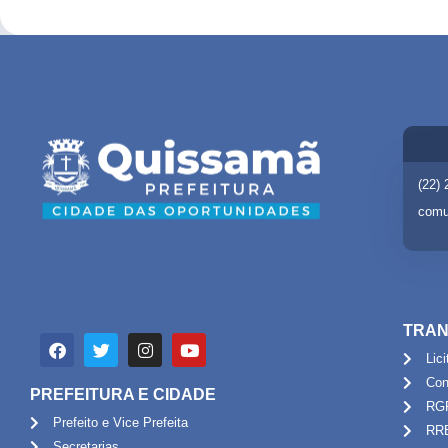
(22)
comu
TRAN
Lic
Con
PREFEITURA E CIDADE
RG
Prefeito e Vice Prefeita
RR
Secretarias