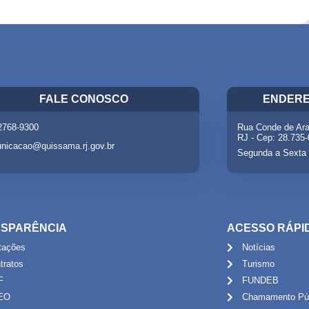
FALE CONOSCO
ENDERE
 2768-9300
Rua Conde de Ara
RJ - Cep: 28.735
nicacao@quissama.rj.gov.br
Segunda a Sexta 
SPARÊNCIA
ACESSO RÁPI
itações
Notícias
tratos
Turismo
F
FUNDEB
EO
Chamamento Púb