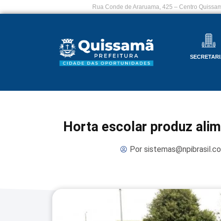
Rua Conde de Araruama, 425 – Centro Quissam
SECRETARI
Horta escolar produz ali
Por
sistemas@npibrasil.c