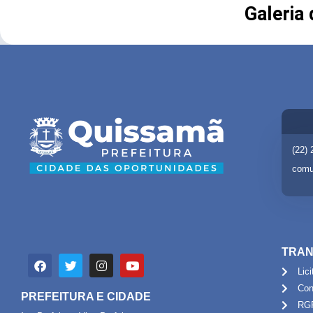
Galeria
(22)
comu
TRAN
Lic
Con
PREFEITURA E CIDADE
RG