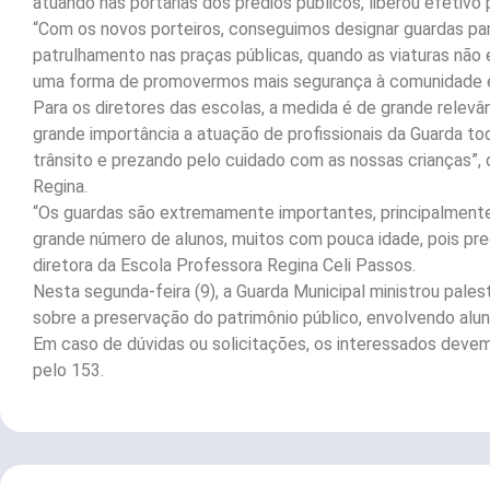
atuando nas portarias dos prédios públicos, liberou efetivo 
“Com os novos porteiros, conseguimos designar guardas pa
patrulhamento nas praças públicas, quando as viaturas não
uma forma de promovermos mais segurança à comunidade es
Para os diretores das escolas, a medida é de grande relevân
grande importância a atuação de profissionais da Guarda tod
trânsito e prezando pelo cuidado com as nossas crianças”, 
Regina.
“Os guardas são extremamente importantes, principalment
grande número de alunos, muitos com pouca idade, pois pre
diretora da Escola Professora Regina Celi Passos.
Nesta segunda-feira (9), a Guarda Municipal ministrou pales
sobre a preservação do patrimônio público, envolvendo alu
Em caso de dúvidas ou solicitações, os interessados dev
pelo 153.