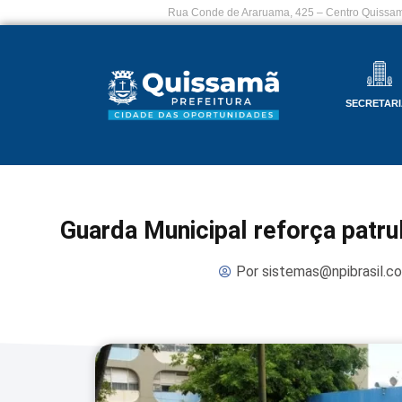
Rua Conde de Araruama, 425 – Centro Quissam
SECRETARI
Guarda Municipal reforça patr
Por
sistemas@npibrasil.c