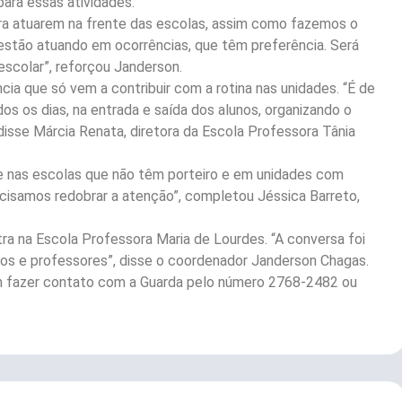
para essas atividades.
ra atuarem na frente das escolas, assim como fazemos o
 estão atuando em ocorrências, que têm preferência. Será
colar”, reforçou Janderson.
cia que só vem a contribuir com a rotina nas unidades. “É de
os os dias, na entrada e saída dos alunos, organizando o
disse Márcia Renata, diretora da Escola Professora Tânia
e nas escolas que não têm porteiro e em unidades com
cisamos redobrar a atenção”, completou Jéssica Barreto,
tra na Escola Professora Maria de Lourdes. “A conversa foi
nos e professores”, disse o coordenador Janderson Chagas.
em fazer contato com a Guarda pelo número 2768-2482 ou