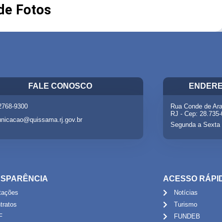
 de Fotos
FALE CONOSCO
ENDERE
 2768-9300
Rua Conde de Ara
RJ - Cep: 28.735
nicacao@quissama.rj.gov.br
Segunda a Sexta 
SPARÊNCIA
ACESSO RÁPI
itações
Notícias
tratos
Turismo
F
FUNDEB