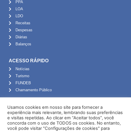
PPA
LOA
LDO
Receitas
Despesas
Diárias
Balanços
ACESSO RÁPIDO
Notícias
Turismo
FUNDEB
Chamamento Público
ADMINISTRAÇÃO
Usamos cookies em nosso site para fornecer a
Portal do Servidor
experiência mais relevante, lembrando suas preferências
e visitas repetidas. Ao clicar em “Aceitar todos”, você
Webmail
concorda com o uso de TODOS os cookies. No entanto,
Administração
você pode visitar "Configurações de cookies" para