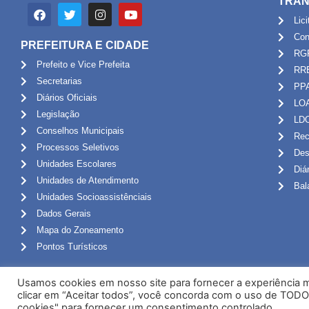
TRAN
Lic
Con
PREFEITURA E CIDADE
RG
Prefeito e Vice Prefeita
RR
Secretarias
PP
Diários Oficiais
LO
Legislação
LD
Conselhos Municipais
Rec
Processos Seletivos
Des
Unidades Escolares
Diá
Unidades de Atendimento
Bal
Unidades Socioassistênciais
Dados Gerais
Mapa do Zoneamento
Pontos Turísticos
Usamos cookies em nosso site para fornecer a experiência ma
clicar em “Aceitar todos”, você concorda com o uso de TODO
cookies" para fornecer um consentimento controlado.