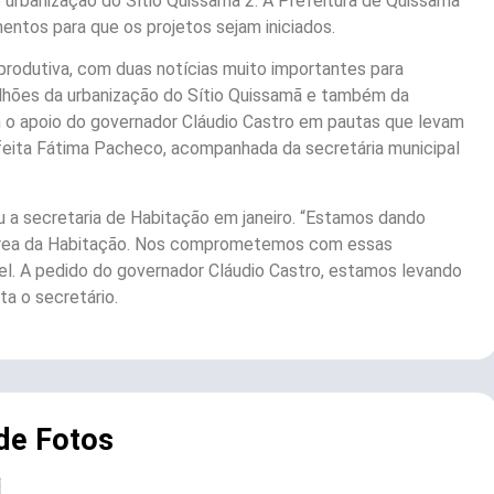
 urbanização do Sítio Quissamã 2. A Prefeitura de Quissamã
entos para que os projetos sejam iniciados.
produtiva, com duas notícias muito importantes para
ilhões da urbanização do Sítio Quissamã e também da
o apoio do governador Cláudio Castro em pautas que levam
efeita Fátima Pacheco, acompanhada da secretária municipal
 a secretaria de Habitação em janeiro. “Estamos dando
 área da Habitação. Nos comprometemos com essas
el. A pedido do governador Cláudio Castro, estamos levando
ta o secretário.
 de Fotos