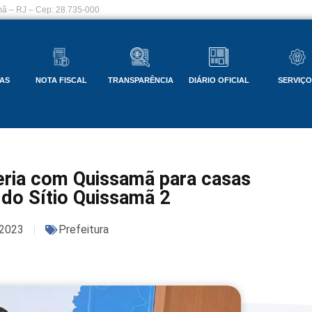
ã – RJ – Cep: 28.735-000
AS
NOTA FISCAL
TRANSPARÊNCIA
DIÁRIO OFICIAL
SERVIÇ
eria com Quissamã para casas
 do Sítio Quissamã 2
2023
Prefeitura