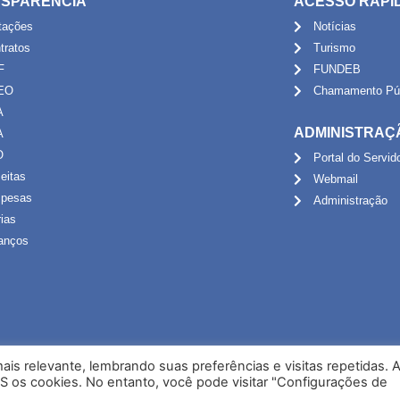
SPARÊNCIA
ACESSO RÁPI
itações
Notícias
tratos
Turismo
F
FUNDEB
EO
Chamamento Púb
A
ADMINISTRAÇ
A
O
Portal do Servid
eitas
Webmail
pesas
Administração
rias
anços
is relevante, lembrando suas preferências e visitas repetidas. 
S os cookies. No entanto, você pode visitar "Configurações de
Desenvolvido por NPI Brasil