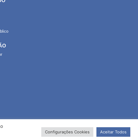
DO
lico
ÃO
or
Ao
Configurações Cookies
Aceitar Todos