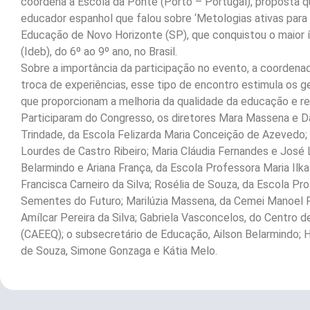
coordena a Escola da Ponte (Porto – Portugal), proposta q
educador espanhol que falou sobre ‘Metologias ativas para
Educação de Novo Horizonte (SP), que conquistou o maior 
(Ideb), do 6º ao 9º ano, no Brasil.
Sobre a importância da participação no evento, a coordena
troca de experiências, esse tipo de encontro estimula os 
que proporcionam a melhoria da qualidade da educação e ref
Participaram do Congresso, os diretores Mara Massena e Dan
Trindade, da Escola Felizarda Maria Conceição de Azevedo;
Lourdes de Castro Ribeiro; Maria Cláudia Fernandes e José L
Belarmindo e Ariana França, da Escola Professora Maria Ilk
Francisca Carneiro da Silva; Rosélia de Souza, da Escola Pr
Sementes do Futuro; Marilúzia Massena, da Cemei Manoel R
Amílcar Pereira da Silva; Gabriela Vasconcelos, do Centro
(CAEEQ); o subsecretário de Educação, Ailson Belarmindo; He
de Souza, Simone Gonzaga e Kátia Melo.