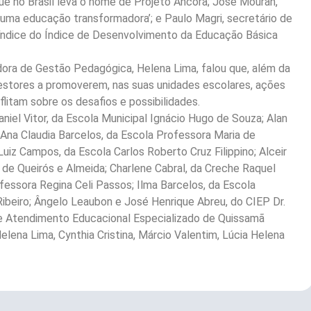
ue no Brasil leva o nome de Projeto Âncora; José Mouran,
 uma educação transformadora’; e Paulo Magri, secretário de
índice do Índice de Desenvolvimento da Educação Básica
dora de Gestão Pedagógica, Helena Lima, falou que, além da
gestores a promoverem, nas suas unidades escolares, ações
litam sobre os desafios e possibilidades.
iel Vitor, da Escola Municipal Ignácio Hugo de Souza; Alan
 Ana Claudia Barcelos, da Escola Professora Maria de
uiz Campos, da Escola Carlos Roberto Cruz Filippino; Alceir
a de Queirós e Almeida; Charlene Cabral, da Creche Raquel
ofessora Regina Celi Passos; Ilma Barcelos, da Escola
ibeiro; Ângelo Leaubon e José Henrique Abreu, do CIEP Dr.
 de Atendimento Educacional Especializado de Quissamã
lena Lima, Cynthia Cristina, Márcio Valentim, Lúcia Helena