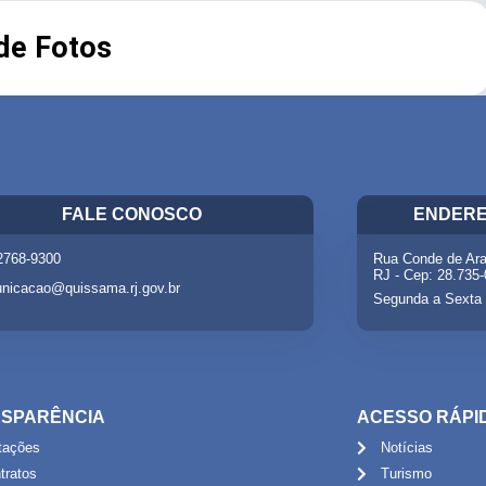
 de Fotos
FALE CONOSCO
ENDERE
 2768-9300
Rua Conde de Ara
RJ - Cep: 28.735
nicacao@quissama.rj.gov.br
Segunda a Sexta 
SPARÊNCIA
ACESSO RÁPI
itações
Notícias
tratos
Turismo