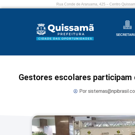
Rua Conde de Araruama, 425 – Centro Quissam
SECRETARI
Gestores escolares participam 
Por
sistemas@npibrasil.c