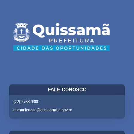
FALE CONOSCO
(22) 2768-9300
comunicacao@quissama.rj.gov.br