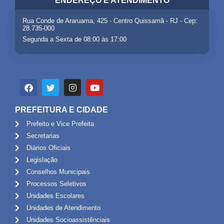
ENDEREÇO E ATENDIMENTO
Rua Conde de Araruama, 425 - Centro Quissamã - RJ - Cep:
28.735-000
Segunda a Sexta de 08:00 às 17:00
PREFEITURA E CIDADE
Prefeito e Vice Prefeita
Secretarias
Diários Oficiais
Legislação
Conselhos Municipais
Processos Seletivos
Unidades Escolares
Unidades de Atendimento
Unidades Socioassistênciais