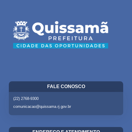
FALE CONOSCO
(22) 2768-9300
comunicacao@quissama.rj.gov.br