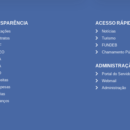
SPARÊNCIA
ACESSO RÁPI
itações
Notícias
tratos
Turismo
F
FUNDEB
EO
Chamamento Púb
A
ADMINISTRAÇ
A
O
Portal do Servid
eitas
Webmail
pesas
Administração
rias
anços