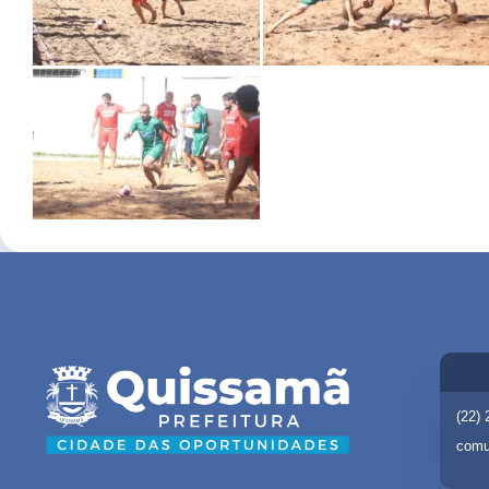
(22)
comu