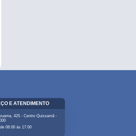
ÇO E ATENDIMENTO
ruama, 425 - Centro Quissamã -
-000
de 08:00 às 17:00