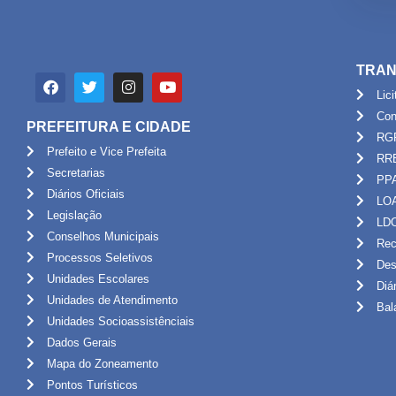
TRAN
Lic
Con
PREFEITURA E CIDADE
RG
Prefeito e Vice Prefeita
RR
Secretarias
PP
Diários Oficiais
LO
Legislação
LD
Conselhos Municipais
Rec
Processos Seletivos
Des
Unidades Escolares
Diá
Unidades de Atendimento
Bal
Unidades Socioassistênciais
Dados Gerais
Mapa do Zoneamento
Pontos Turísticos