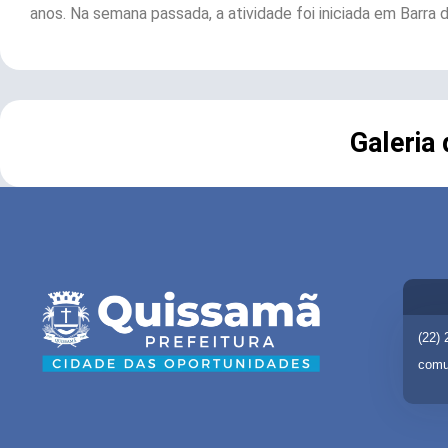
anos. Na semana passada, a atividade foi iniciada em Barra 
Galeria
(22)
comu