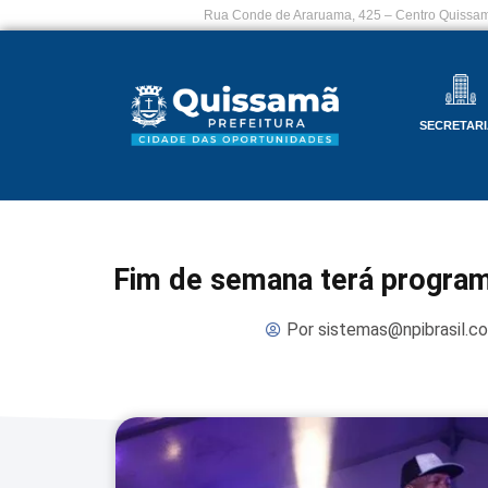
Rua Conde de Araruama, 425 – Centro Quissam
SECRETARI
Fim de semana terá program
Por
sistemas@npibrasil.c