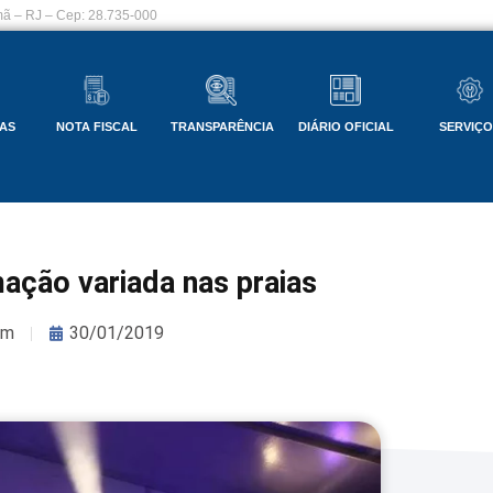
ã – RJ – Cep: 28.735-000
AS
NOTA FISCAL
TRANSPARÊNCIA
DIÁRIO OFICIAL
SERVIÇ
ação variada nas praias
om
30/01/2019