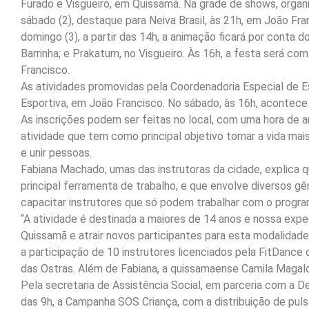
Furado e Visgueiro, em Quissamã. Na grade de shows, organi
sábado (2), destaque para Neiva Brasil, às 21h, em João Fra
domingo (3), a partir das 14h, a animação ficará por conta d
Barrinha; e Prakatum, no Visgueiro. Às 16h, a festa será co
Francisco.
As atividades promovidas pela Coordenadoria Especial de
Esportiva, em João Francisco. No sábado, às 16h, acontece
As inscrições podem ser feitas no local, com uma hora de a
atividade que tem como principal objetivo tornar a vida mais
e unir pessoas.
Fabiana Machado, umas das instrutoras da cidade, explica 
principal ferramenta de trabalho, e que envolve diversos g
capacitar instrutores que só podem trabalhar com o progra
“A atividade é destinada a maiores de 14 anos e nossa expe
Quissamã e atrair novos participantes para esta modalidade
a participação de 10 instrutores licenciados pela FitDanc
das Ostras. Além de Fabiana, a quissamaense Camila Magal
Pela secretaria de Assistência Social, em parceria com a Def
das 9h, a Campanha SOS Criança, com a distribuição de pulse