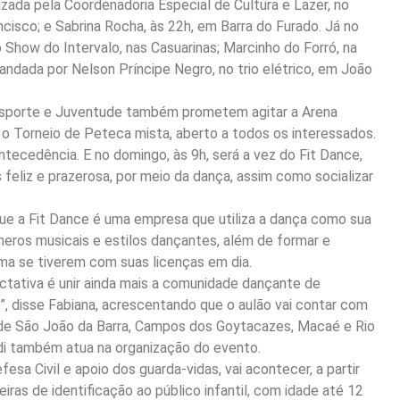
zada pela Coordenadoria Especial de Cultura e Lazer, no
ncisco; e Sabrina Rocha, às 22h, em Barra do Furado. Já no
o Show do Intervalo, nas Casuarinas; Marcinho do Forró, na
mandada por Nelson Príncipe Negro, no trio elétrico, em João
 Esporte e Juventude também prometem agitar a Arena
 o Torneio de Peteca mista, aberto a todos os interessados.
ntecedência. E no domingo, às 9h, será a vez do Fit Dance,
 feliz e prazerosa, por meio da dança, assim como socializar
que a Fit Dance é uma empresa que utiliza a dança como sua
êneros musicais e estilos dançantes, além de formar e
ma se tiverem com suas licenças em dia.
ctativa é unir ainda mais a comunidade dançante de
”, disse Fabiana, acrescentando que o aulão vai contar com
e de São João da Barra, Campos dos Goytacazes, Macaé e Rio
di também atua na organização do evento.
esa Civil e apoio dos guarda-vidas, vai acontecer, a partir
iras de identificação ao público infantil, com idade até 12