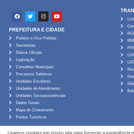
TRAN
Lic
Con
PREFEITURA E CIDADE
RG
Prefeito e Vice Prefeita
RR
Secretarias
PP
Diários Oficiais
LO
Legislação
LD
Conselhos Municipais
Rec
Processos Seletivos
Des
Unidades Escolares
Diá
Unidades de Atendimento
Bal
Unidades Socioassistênciais
Dados Gerais
Mapa do Zoneamento
Pontos Turísticos
Usamos cookies em nosso site para fornecer a experiência ma