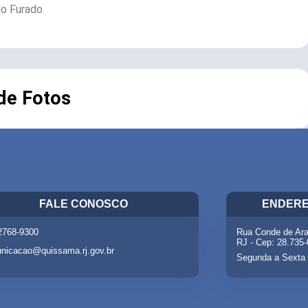
do Furado.
 de Fotos
FALE CONOSCO
ENDERE
 2768-9300
Rua Conde de Ara
RJ - Cep: 28.735
nicacao@quissama.rj.gov.br
Segunda a Sexta 