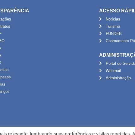
SPARÊNCIA
ACESSO RÁPI
itações
Notícias
tratos
Turismo
F
FUNDEB
EO
Chamamento Púb
A
ADMINISTRAÇ
A
O
Portal do Servid
eitas
Webmail
pesas
Administração
rias
anços
is relevante, lembrando suas preferências e visitas repetidas. 