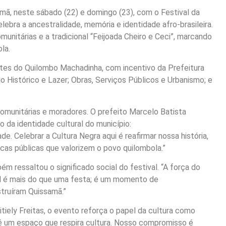
ã, neste sábado (22) e domingo (23), com o Festival da
bra a ancestralidade, memória e identidade afro-brasileira.
munitárias e a tradicional “Feijoada Cheiro e Ceci”, marcando
la.
es do Quilombo Machadinha, com incentivo da Prefeitura
o Histórico e Lazer; Obras, Serviços Públicos e Urbanismo; e
 comunitárias e moradores. O prefeito Marcelo Batista
 da identidade cultural do município:
. Celebrar a Cultura Negra aqui é reafirmar nossa história,
as públicas que valorizem o povo quilombola.”
ém ressaltou o significado social do festival. “A força do
al é mais do que uma festa; é um momento de
struíram Quissamã.”
Kitiely Freitas, o evento reforça o papel da cultura como
é um espaço que respira cultura. Nosso compromisso é