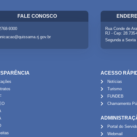
FALE CONOSCO
ENDERE
 2768-9300
Rua Conde de Ara
RJ - Cep: 28.735
nicacao@quissama.rj.gov.br
Segunda a Sexta 
SPARÊNCIA
ACESSO RÁPI
itações
Notícias
tratos
Turismo
F
FUNDEB
EO
Chamamento Púb
A
ADMINISTRAÇ
A
O
Portal do Servid
eitas
Webmail