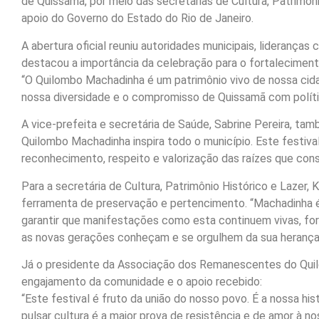
de Quissamã, por meio das secretarias de Cultura, Patrimôni
apoio do Governo do Estado do Rio de Janeiro.
A abertura oficial reuniu autoridades municipais, lideranças
destacou a importância da celebração para o fortalecimento
“O Quilombo Machadinha é um patrimônio vivo de nossa cidade
nossa diversidade e o compromisso de Quissamã com polític
A vice-prefeita e secretária de Saúde, Sabrine Pereira, tamb
Quilombo Machadinha inspira todo o município. Este festiv
reconhecimento, respeito e valorização das raízes que con
Para a secretária de Cultura, Patrimônio Histórico e Lazer, 
ferramenta de preservação e pertencimento. “Machadinha 
garantir que manifestações como esta continuem vivas, fo
as novas gerações conheçam e se orgulhem da sua herança
Já o presidente da Associação dos Remanescentes do Quil
engajamento da comunidade e o apoio recebido:
“Este festival é fruto da união do nosso povo. É a nossa h
pulsar cultura é a maior prova de resistência e de amor à no