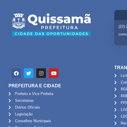
(22)
comu
TRAN
Lic
Con
PREFEITURA E CIDADE
RG
Prefeito e Vice Prefeita
RR
Secretarias
PP
Diários Oficiais
LO
Legislação
LD
Conselhos Municipais
Rec