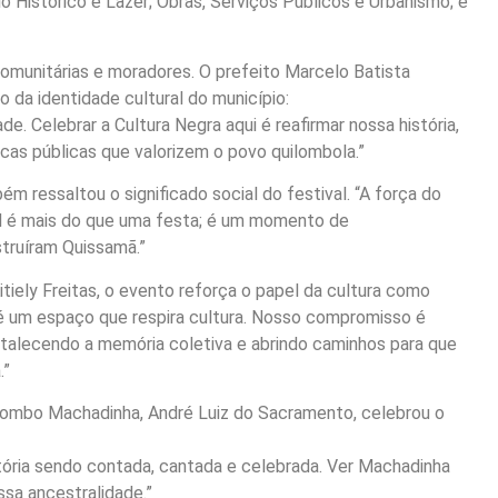
o Histórico e Lazer; Obras, Serviços Públicos e Urbanismo; e
 comunitárias e moradores. O prefeito Marcelo Batista
 da identidade cultural do município:
. Celebrar a Cultura Negra aqui é reafirmar nossa história,
as públicas que valorizem o povo quilombola.”
ém ressaltou o significado social do festival. “A força do
al é mais do que uma festa; é um momento de
struíram Quissamã.”
Kitiely Freitas, o evento reforça o papel da cultura como
é um espaço que respira cultura. Nosso compromisso é
rtalecendo a memória coletiva e abrindo caminhos para que
.”
ombo Machadinha, André Luiz do Sacramento, celebrou o
istória sendo contada, cantada e celebrada. Ver Machadinha
ssa ancestralidade.”