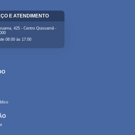
ÇO E ATENDIMENTO
ruama, 425 - Centro Quissamã -
-000
de 08:00 às 17:00
DO
lico
ÃO
or