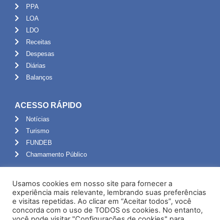
PPA
LOA
LDO
Receitas
Despesas
Diárias
Balanços
ACESSO RÁPIDO
Notícias
Turismo
FUNDEB
Chamamento Público
ADMINISTRAÇÃO
Usamos cookies em nosso site para fornecer a
Portal do Servidor
experiência mais relevante, lembrando suas preferências
e visitas repetidas. Ao clicar em “Aceitar todos”, você
Webmail
concorda com o uso de TODOS os cookies. No entanto,
Administração
você pode visitar "Configurações de cookies" para