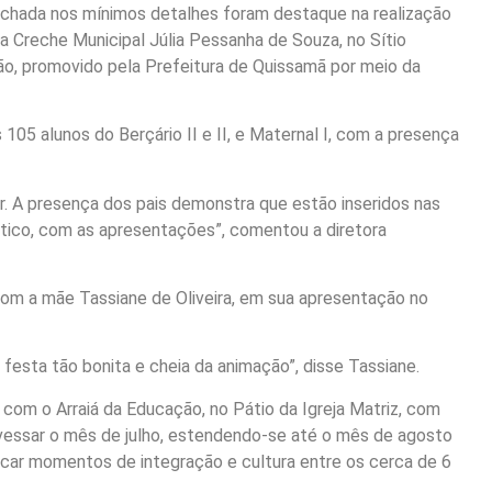
richada nos mínimos detalhes foram destaque na realização
na Creche Municipal Júlia Pessanha de Souza, no Sítio
ão, promovido pela Prefeitura de Quissamã por meio da
105 alunos do Berçário II e II, e Maternal I, com a presença
r. A presença dos pais demonstra que estão inseridos nas
ico, com as apresentações”, comentou a diretora
u com a mãe Tassiane de Oliveira, em sua apresentação no
festa tão bonita e cheia da animação”, disse Tassiane.
 com o Arraiá da Educação, no Pátio da Igreja Matriz, com
avessar o mês de julho, estendendo-se até o mês de agosto
rcar momentos de integração e cultura entre os cerca de 6