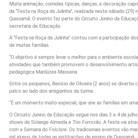
Muita animação, comidas típicas, danças, e decoração cap
da “Festa na Roça da Julinha”, realizada neste sábado (29) 
Quissamã. O evento faz parte do Circuito Junino da Educaç
secretaria de Educação.
A “Festa na Roça da Julinha” contou com a participação dos 
de muitas famílias.
“O objetivo é sempre levar o melhor para o ambiente escola
atividades que também promovem o desenvolvimento artíst
pedagógica Marilúzea Massena.
Entre os pequenos, Benício de Oliveira (2 anos) se diverti
palco ao lado dos amiguinhos da turma.
“É um momento muito especial, que une as famílias em uma 
O Circuito Junino da Educação segue nos dias 3 e 4 de julho
shows de Solange Almeida e Trio Forrozão. A festa vai atr
com a Semana do Folclore. Os tradicionais eventos vão ma
mil alunos de todas as instituições de ensino de Quissamã.