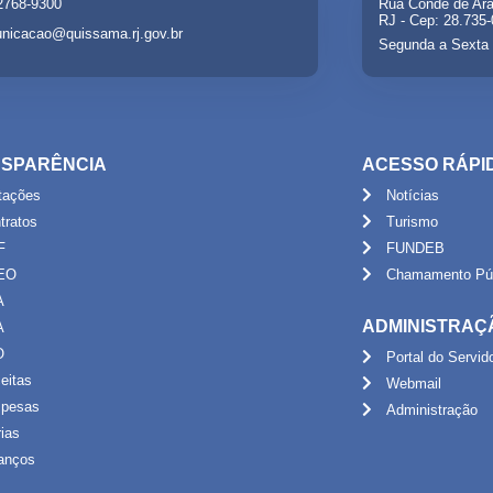
 2768-9300
Rua Conde de Ara
RJ - Cep: 28.735
nicacao@quissama.rj.gov.br
Segunda a Sexta 
SPARÊNCIA
ACESSO RÁPI
itações
Notícias
tratos
Turismo
F
FUNDEB
EO
Chamamento Púb
A
ADMINISTRAÇ
A
O
Portal do Servid
eitas
Webmail
pesas
Administração
rias
anços