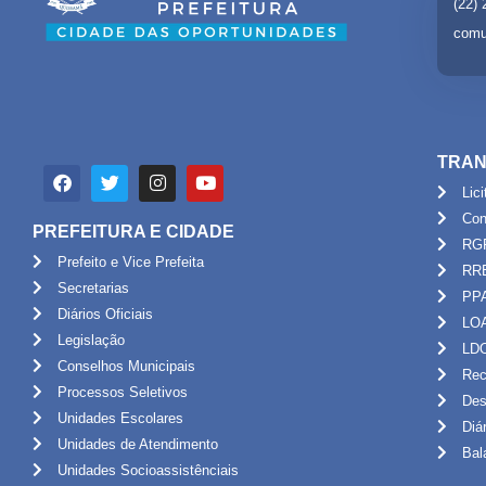
(22)
comu
TRAN
Lic
Con
PREFEITURA E CIDADE
RG
Prefeito e Vice Prefeita
RR
Secretarias
PP
Diários Oficiais
LO
Legislação
LD
Conselhos Municipais
Rec
Processos Seletivos
Des
Unidades Escolares
Diá
Unidades de Atendimento
Bal
Unidades Socioassistênciais