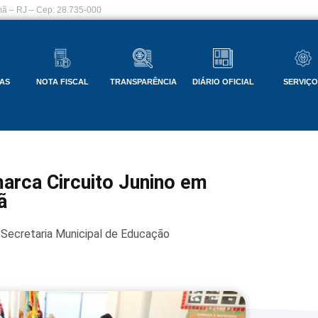
ã – RJ – Cep: 28.735-000
AS
NOTA FISCAL
TRANSPARÊNCIA
DIÁRIO OFICIAL
SERVIÇ
marca Circuito Junino em
amã
Secretaria Municipal de Educação