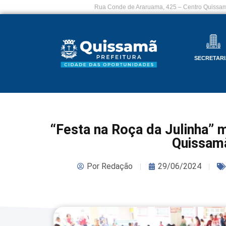
Rua Conde de Araruama, 425 – Centro Quissam
SECRETARI
“Festa na Roça da Julinha” 
Quiss
Por
Redação
29/06/2024