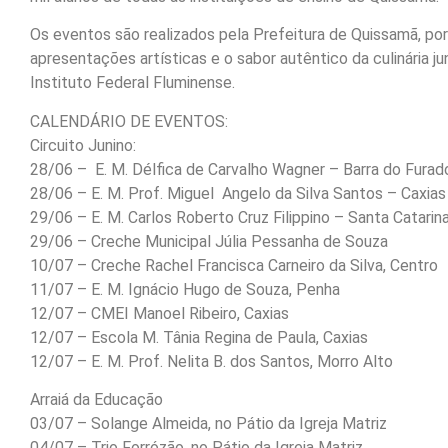
Os eventos são realizados pela Prefeitura de Quissamã, por
apresentações artísticas e o sabor autêntico da culinária jun
Instituto Federal Fluminense.
CALENDÁRIO DE EVENTOS:
Circuito Junino:
28/06 – E. M. Délfica de Carvalho Wagner – Barra do Furad
28/06 – E. M. Prof. Miguel Angelo da Silva Santos – Caxias
29/06 – E. M. Carlos Roberto Cruz Filippino – Santa Catarin
29/06 – Creche Municipal Júlia Pessanha de Souza
10/07 – Creche Rachel Francisca Carneiro da Silva, Centro
11/07 – E. M. Ignácio Hugo de Souza, Penha
12/07 – CMEI Manoel Ribeiro, Caxias
12/07 – Escola M. Tânia Regina de Paula, Caxias
12/07 – E. M. Prof. Nelita B. dos Santos, Morro Alto
Arraiá da Educação
03/07 – Solange Almeida, no Pátio da Igreja Matriz
04/07 – Trio Forrózão, no Pátio da Igreja Matriz