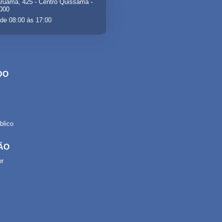
ruama, 425 - Centro Quissamã -
-000
de 08:00 às 17:00
DO
lico
ÃO
or