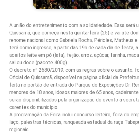
A união do entretenimento com a solidariedade. Essa será u
Quissamã, que começa nesta quinta-feira (25) e vai até dom
renome nacional como Gabriela Rocha, Péricles, Matheus e K
terá como ingresso, a partir das 19h de cada dia de festa, 
aceitos leite em pó (lata), feijão, arroz, açúcar, farinha, maca
sal ou doce (pacote 400g).
O decreto nº 2680/2019, com as regras sobre o assunto, foi 
Oficial de Quissamã, disponível na página oficial da Prefeitu
feita no portão de entrada do Parque de Exposições Dr. Rena
menores de 18 anos, idosos maiores de 65 anos, cadeirante
serão disponibilizados pela organização do evento à secreta
carentes do município.
A programação da Feira inclui concurso leiteiro, feira do e
laço, palestras técnicas, ranqueada estadual da raça Tabapu
regionais.