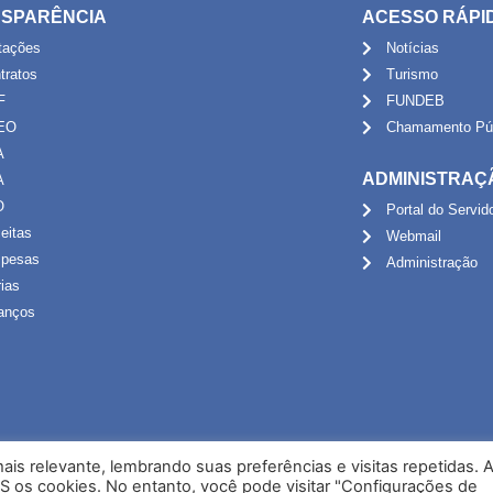
SPARÊNCIA
ACESSO RÁPI
itações
Notícias
tratos
Turismo
F
FUNDEB
EO
Chamamento Púb
A
ADMINISTRAÇ
A
O
Portal do Servid
eitas
Webmail
pesas
Administração
rias
anços
is relevante, lembrando suas preferências e visitas repetidas. 
S os cookies. No entanto, você pode visitar "Configurações de