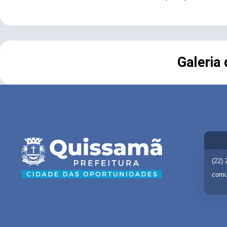
Galeria
(22)
comu