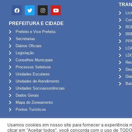
TRAN
Lic
Con
PREFEITURA E CIDADE
RG
Prefeito e Vice Prefeita
RR
Secretarias
PP
Diários Oficiais
LO
Legislação
LD
Conselhos Municipais
Rec
Processos Seletivos
Des
Unidades Escolares
Diá
Unidades de Atendimento
Bal
Unidades Socioassistênciais
Dados Gerais
Mapa do Zoneamento
Pontos Turísticos
Usamos cookies em nosso site para fornecer a experiência ma
clicar em “Aceitar todos”, você concorda com o uso de TODO