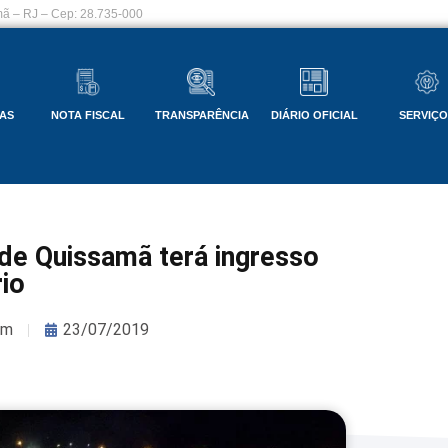
ã – RJ – Cep: 28.735-000
AS
NOTA FISCAL
TRANSPARÊNCIA
DIÁRIO OFICIAL
SERVIÇ
 de Quissamã terá ingresso
rio
om
23/07/2019