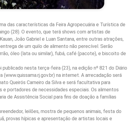
ma das características da Feira Agropecuária e Turística de
ingo (28). O evento, que terá shows com artistas de
auan, João Gabriel e Luan Santana, entre outras atrações,
a entrega de um quilo de alimento não perecível. Serão
rrão, óleo (lata ou similar), fubá, café (pacote), e biscoito de
publicado nesta terça-feira (23), na edição nº 821 do Diário
ra (www.quissama.rj.gov.br) na internet. A arrecadação será
to Queirós Carneiro da Silva e será facultativa para
s e portadores de necessidades especiais. Os alimentos
ria de Assistência Social para fins de doação a famílias
mpreendedor, leilões, mostra de pequenos animais, festa do
ã, provas hípicas e apresentação de artistas locais e