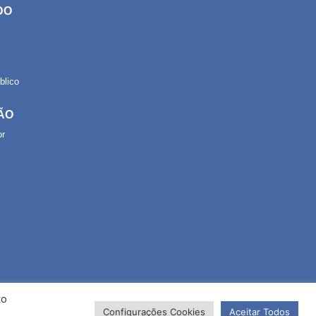
DO
lico
ÃO
or
Ao
Configurações Cookies
Aceitar Todos