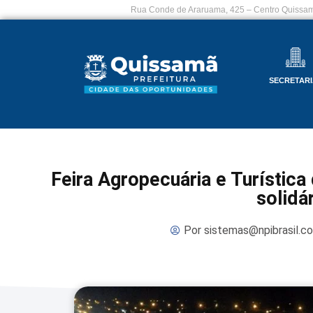
Rua Conde de Araruama, 425 – Centro Quissam
SECRETARI
Feira Agropecuária e Turística
solidá
Por
sistemas@npibrasil.c