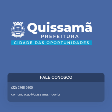
FALE CONOSCO
(22) 2768-9300
comunicacao@quissama.rj.gov.br