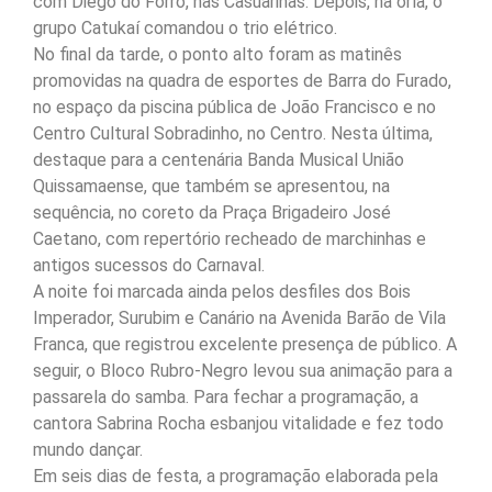
com Diego do Forró, nas Casuarinas. Depois, na orla, o
grupo Catukaí comandou o trio elétrico.
No final da tarde, o ponto alto foram as matinês
promovidas na quadra de esportes de Barra do Furado,
no espaço da piscina pública de João Francisco e no
Centro Cultural Sobradinho, no Centro. Nesta última,
destaque para a centenária Banda Musical União
Quissamaense, que também se apresentou, na
sequência, no coreto da Praça Brigadeiro José
Caetano, com repertório recheado de marchinhas e
antigos sucessos do Carnaval.
A noite foi marcada ainda pelos desfiles dos Bois
Imperador, Surubim e Canário na Avenida Barão de Vila
Franca, que registrou excelente presença de público. A
seguir, o Bloco Rubro-Negro levou sua animação para a
passarela do samba. Para fechar a programação, a
cantora Sabrina Rocha esbanjou vitalidade e fez todo
mundo dançar.
Em seis dias de festa, a programação elaborada pela