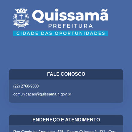
FALE CONOSCO
(22) 2768-9300
comunicacao@quissama.rj.gov.br
ENDEREÇO E ATENDIMENTO
Rua Conde de Araruama, 425 - Centro Quissamã - RJ - Cep: