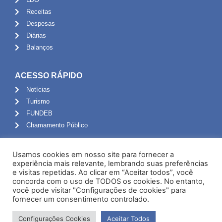
Receitas
Despesas
Diárias
Balanços
ACESSO RÁPIDO
Notícias
Turismo
FUNDEB
Chamamento Público
ADMINISTRAÇÃO
Usamos cookies em nosso site para fornecer a
Portal do Servidor
experiência mais relevante, lembrando suas preferências
e visitas repetidas. Ao clicar em “Aceitar todos”, você
Webmail
concorda com o uso de TODOS os cookies. No entanto,
Administração
você pode visitar "Configurações de cookies" para
fornecer um consentimento controlado.
Configurações Cookies
Aceitar Todos