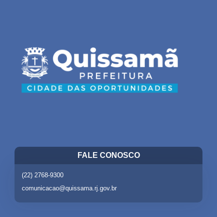
FALE CONOSCO
(22) 2768-9300
comunicacao@quissama.rj.gov.br