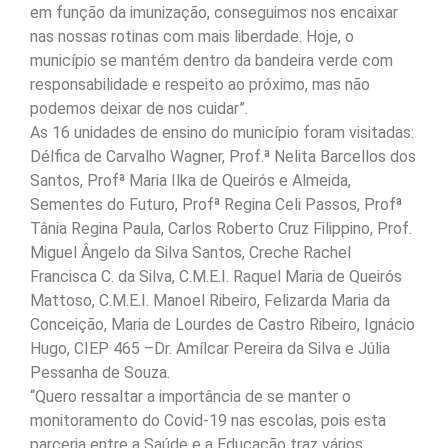
em função da imunização, conseguimos nos encaixar
nas nossas rotinas com mais liberdade. Hoje, o
município se mantém dentro da bandeira verde com
responsabilidade e respeito ao próximo, mas não
podemos deixar de nos cuidar”.
As 16 unidades de ensino do município foram visitadas:
Délfica de Carvalho Wagner, Prof.ª Nelita Barcellos dos
Santos, Profª Maria Ilka de Queirós e Almeida,
Sementes do Futuro, Profª Regina Celi Passos, Profª
Tânia Regina Paula, Carlos Roberto Cruz Filippino, Prof.
Miguel Ângelo da Silva Santos, Creche Rachel
Francisca C. da Silva, C.M.E.I. Raquel Maria de Queirós
Mattoso, C.M.E.I. Manoel Ribeiro, Felizarda Maria da
Conceição, Maria de Lourdes de Castro Ribeiro, Ignácio
Hugo, CIEP 465 –Dr. Amílcar Pereira da Silva e Júlia
Pessanha de Souza.
“Quero ressaltar a importância de se manter o
monitoramento do Covid-19 nas escolas, pois esta
parceria entre a Saúde e a Educação traz vários